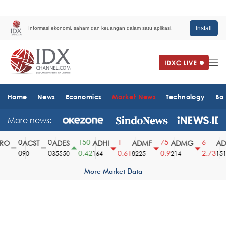
Install
Informasi ekonomi, saham dan keuangan dalam satu aplikasi.
Home
News
Economics
Market News
Technology
Ba
More news:
0
0
150
1
75
6
O
ACST
ADES
ADHI
ADMF
ADMG
ADM
0
0
0.42
0.61
0.9
2.73
90
35550
164
8225
214
1510
More Market Data