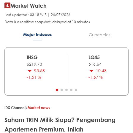
Market Watch
Last updated : 03.18 WIB | 24/07/2026
Data is a realtime snapshot, delayed at 10 minutes
Major Indexes
Currencies
IHSG
LQ45
6219.73
616.64
-95.58
-10.48
-1.51 %
-1.67 %
IDX Channel
Market news
Saham TRIN Milik Siapa? Pengembang
Apartemen Premium, Inilah