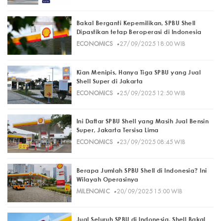
Bakal Berganti Kepemilikan, SPBU Shell
Dipastikan tetap Beroperasi di Indonesia
·
ECONOMICS
27/09/2025 18:00 WIB
Kian Menipis, Hanya Tiga SPBU yang Jual
Shell Super di Jakarta
·
ECONOMICS
25/09/2025 12:50 WIB
Ini Daftar SPBU Shell yang Masih Jual Bensin
Super, Jakarta Tersisa Lima
·
ECONOMICS
23/09/2025 08:45 WIB
Berapa Jumlah SPBU Shell di Indonesia? Ini
Wilayah Operasinya
·
MILENOMIC
20/09/2025 15:00 WIB
Jual Seluruh SPBU di Indonesia, Shell Bakal