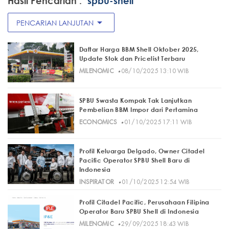
Hasil Pencarian :
"spbu-shell"
arrow_drop_down
PENCARIAN LANJUTAN
Daftar Harga BBM Shell Oktober 2025,
Update Stok dan Pricelist Terbaru
·
MILENOMIC
08/10/2025 13:10 WIB
SPBU Swasta Kompak Tak Lanjutkan
Pembelian BBM Impor dari Pertamina
·
ECONOMICS
01/10/2025 17:11 WIB
Profil Keluarga Delgado, Owner Citadel
Pacific Operator SPBU Shell Baru di
Indonesia
·
INSPIRATOR
01/10/2025 12:54 WIB
Profil Citadel Pacific, Perusahaan Filipina
Operator Baru SPBU Shell di Indonesia
·
MILENOMIC
29/09/2025 18:43 WIB