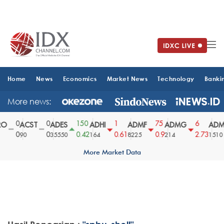
Home
News
Economics
Market News
Technology
Banki
More news:
0
0
150
1
75
6
O
ACST
ADES
ADHI
ADMF
ADMG
ADM
0
0
0.42
0.61
0.9
2.73
90
35550
164
8225
214
1510
More Market Data