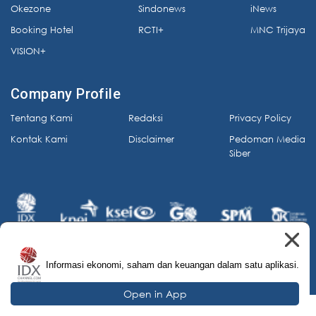
Okezone
Sindonews
iNews
Booking Hotel
RCTI+
MNC Trijaya
VISION+
Company Profile
Tentang Kami
Redaksi
Privacy Policy
Kontak Kami
Disclaimer
Pedoman Media
Siber
Informasi ekonomi, saham dan keuangan dalam satu aplikasi.
© 2026 IDX Channel. All Rights Reserved.
Open in App