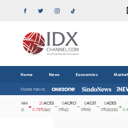
Home
News
Economics
Marke
More news:
ABMM
ACES
ACRO
ACST
ADES
0
20
0
0
0
150
0%
0.78%
0%
0%
0%
0.42%
2530
360
62
90
35550