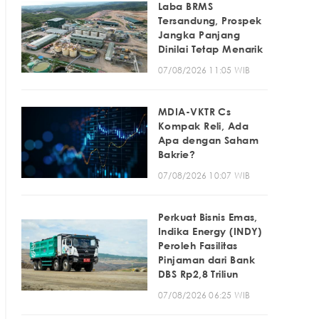
Laba BRMS
Tersandung, Prospek
Jangka Panjang
Dinilai Tetap Menarik
07/08/2026 11:05 WIB
MDIA-VKTR Cs
Kompak Reli, Ada
Apa dengan Saham
Bakrie?
07/08/2026 10:07 WIB
Perkuat Bisnis Emas,
Indika Energy (INDY)
Peroleh Fasilitas
Pinjaman dari Bank
DBS Rp2,8 Triliun
07/08/2026 06:25 WIB