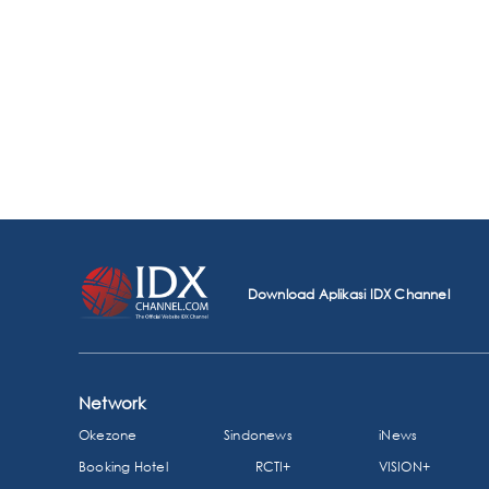
Download Aplikasi IDX Channel
Network
Okezone
Sindonews
iNews
Booking Hotel
RCTI+
VISION+