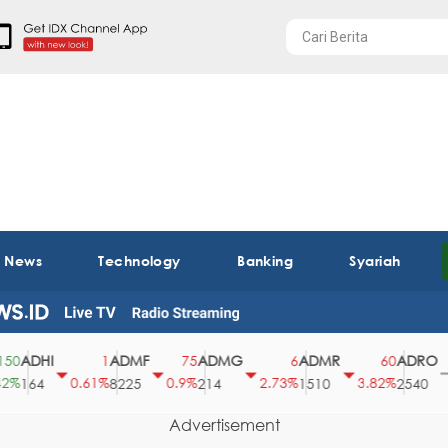
t News
Technology
Banking
Syariah
ADHI
ADMF
ADMG
ADMR
ADRO
1
75
6
60
0.61%
0.9%
2.73%
3.82%
0
164
8225
214
1510
2540
Advertisement