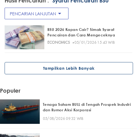
Hasil Pencarian :
"Syarat Pencairan BSU"
arrow_drop_down
PENCARIAN LANJUTAN
BSU 2026 Kapan Cair? Simak Syarat
Pencairan dan Cara Mengeceknya
·
ECONOMICS
05/01/2026 15:43 WIB
Tampilkan Lebih Banyak
Populer
Tenaga Saham BULL di Tengah Prospek Industri
dan Rumor Aksi Korporasi
05/08/2026 09:32 WIB