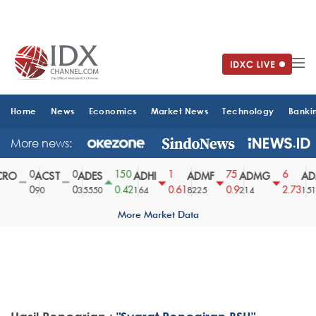
Home
News
Economics
Market News
Technology
Banki
More news:
0
0
150
1
75
6
RO
ACST
ADES
ADHI
ADMF
ADMG
AD
0
0
0.42
0.61
0.9
2.73
90
35550
164
8225
214
151
More Market Data