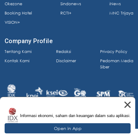
Okezone
Sindonews
iNews
Booking Hotel
RCTI+
MNC Trijaya
VISION+
Company Profile
Tentang Kami
Redaksi
Privacy Policy
Kontak Kami
Disclaimer
Pedoman Media
Siber
Informasi ekonomi, saham dan keuangan dalam satu aplikasi.
© 2026 IDX Channel. All Rights Reserved.
Open in App