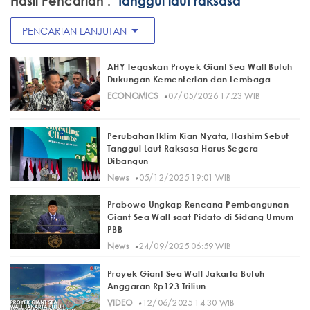
Hasil Pencarian :
"tanggul laut raksasa"
arrow_drop_down
PENCARIAN LANJUTAN
AHY Tegaskan Proyek Giant Sea Wall Butuh
Dukungan Kementerian dan Lembaga
·
ECONOMICS
07/05/2026 17:23 WIB
Perubahan Iklim Kian Nyata, Hashim Sebut
Tanggul Laut Raksasa Harus Segera
Dibangun
·
News
05/12/2025 19:01 WIB
Prabowo Ungkap Rencana Pembangunan
Giant Sea Wall saat Pidato di Sidang Umum
PBB
·
News
24/09/2025 06:59 WIB
Proyek Giant Sea Wall Jakarta Butuh
Anggaran Rp123 Triliun
·
VIDEO
12/06/2025 14:30 WIB