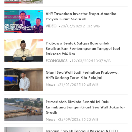
AHY Tawarkan Investor Eropa-Amerika
Proyek Giant Sea Wall
·
VIDEO
28/05/2025 21:35 WIB
Prabowo Bentuk Satgas Baru untuk
Realisasikan Pembangunan Tanggul Laut
Raksasa 946 Km
·
ECONOMICS
12/03/2025 13:37 WIB
Giant Sea Wall Jadi Perhatian Prabowo,
AHY: Sedang Terus Kita Pelajari
·
News
21/01/2025 19:45 WIB
Pemerintah Diminta Benahi Ini Dulu
Ketimbang Bangun Giant Sea Wall Jakarta-
Gresik
·
News
24/09/2024 15:25 WIB
Bangun Proyek Tanggul Raksasa NCICD,