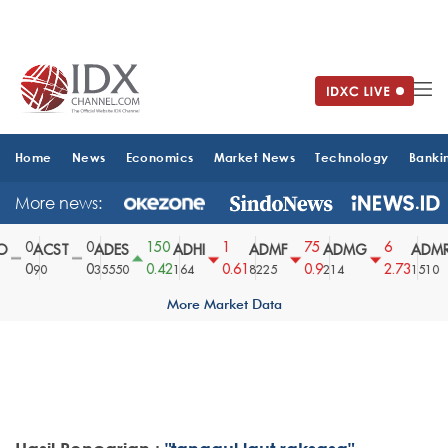
Home
News
Economics
Market News
Technology
Banki
More news:
0
0
150
1
75
6
ACST
ADES
ADHI
ADMF
ADMG
ADMR
0
0
0.42
0.61
0.9
2.73
90
35550
164
8225
214
1510
More Market Data