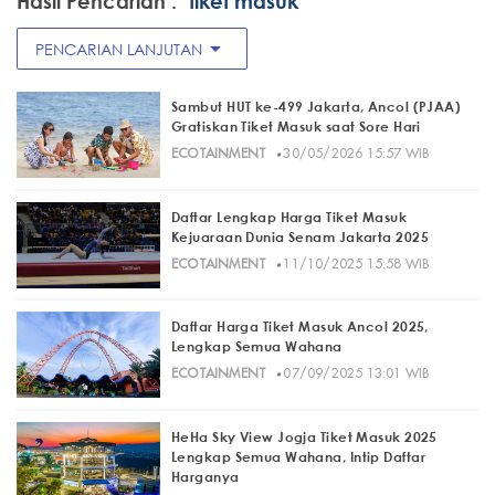
Hasil Pencarian :
"tiket masuk"
arrow_drop_down
PENCARIAN LANJUTAN
Sambut HUT ke-499 Jakarta, Ancol (PJAA)
Gratiskan Tiket Masuk saat Sore Hari
·
ECOTAINMENT
30/05/2026 15:57 WIB
Daftar Lengkap Harga Tiket Masuk
Kejuaraan Dunia Senam Jakarta 2025
·
ECOTAINMENT
11/10/2025 15:58 WIB
Daftar Harga Tiket Masuk Ancol 2025,
Lengkap Semua Wahana
·
ECOTAINMENT
07/09/2025 13:01 WIB
HeHa Sky View Jogja Tiket Masuk 2025
Lengkap Semua Wahana, Intip Daftar
Harganya