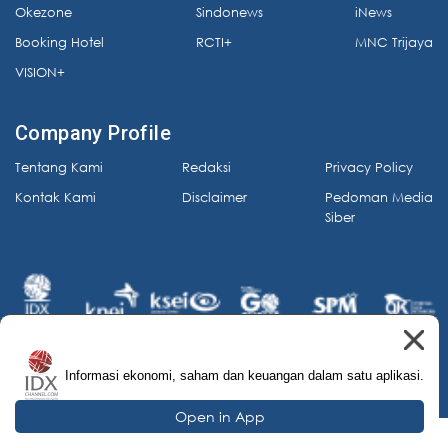
Okezone
Sindonews
iNews
Booking Hotel
RCTI+
MNC Trijaya
VISION+
Company Profile
Tentang Kami
Redaksi
Privacy Policy
Kontak Kami
Disclaimer
Pedoman Media
Siber
Informasi ekonomi, saham dan keuangan dalam satu aplikasi.
© 2026 IDX Channel. All Rights Reserved.
Open in App