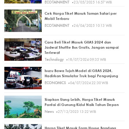
·
ECOTAINMENT
23/05/2025 16:57 WIB
Cek Harga Tiket Masuk Taman Safari per
Mobil Terbaru
·
ECOTAINMENT
26/04/2025 10:13 WIB
Cara Beli Tiket Masuk GIIAS 2024 dan
Jadwal Shuttle Bus Gratis, Jangan sampai
Terlewat
·
Technology
18/07/2024 09:35 WIB
Isuzu Bawa Tujuh Model di GIIAS 2024,
Hadirkan Simulator Truk bagi Pengunjung
·
ECONOMICS
04/07/2024 22:30 WIB
Siapkan Uang Lebih, Harga Tiket Masuk
Pantai di Gunung Kidul Naik Tahun Depan
·
News
27/12/2023 13:22 WIB
Harga Tiket Masuk Farm House Bandung