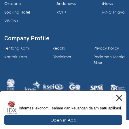
Okezone
Sindonews
iNews
Booking Hotel
RCTI+
MNC Trijaya
VISION+
Company Profile
Tentang Kami
Redaksi
Privacy Policy
Kontak Kami
Disclaimer
Pedoman Media
Siber
Informasi ekonomi, saham dan keuangan dalam satu aplikasi.
© 2026 IDX Channel. All Rights Reserved.
Open in App