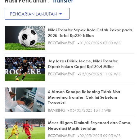
Hasil Pencarian :
"transfer"
arrow_drop_down
PENCARIAN LANJUTAN
Nilai Transfer Sepak Bola Cetak Rekor pada
2025, Total Rp220 Triliun
·
ECOTAINMENT
01/02/2026 07:00 WIB
Jay Idzes Dilirik Lecce, Nilai Transfer
Diperkirakan Capai Rp130,4 Miliar
·
ECOTAINMENT
25/06/2025 11:02 WIB
6 Alasan Kenapa Rekening Tidak Bisa
Menerima Transfer, Cek Ini Sebelum
Transaksi
·
BANKING
05/05/2025 18:14 WIB
Mees Hilgers Diminati Feyenord dan Como,
Negosiasi Masih Berjalan
·
ECOTAINMENT
02/05/2025 09:05 WIB