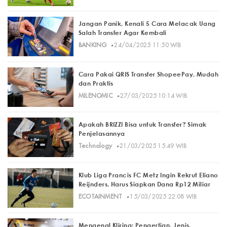
Jangan Panik, Kenali 5 Cara Melacak Uang
Salah Transfer Agar Kembali
·
BANKING
24/04/2025 11:50 WIB
Cara Pakai QRIS Transfer ShopeePay, Mudah
dan Praktis
·
MILENOMIC
27/03/2025 10:14 WIB
Apakah BRIZZI Bisa untuk Transfer? Simak
Penjelasannya
·
Technology
21/03/2025 15:49 WIB
Klub Liga Prancis FC Metz Ingin Rekrut Eliano
Reijnders, Harus Siapkan Dana Rp12 Miliar
·
ECOTAINMENT
15/03/2025 22:08 WIB
Mengenal Kliring: Pengertian, Jenis,