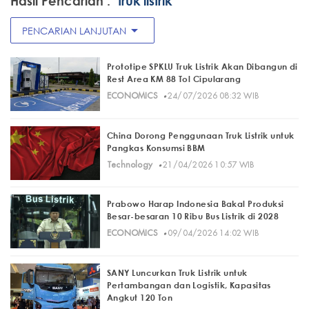
Hasil Pencarian :
"truk listrik"
arrow_drop_down
PENCARIAN LANJUTAN
Prototipe SPKLU Truk Listrik Akan Dibangun di
Rest Area KM 88 Tol Cipularang
·
ECONOMICS
24/07/2026 08:32 WIB
China Dorong Penggunaan Truk Listrik untuk
Pangkas Konsumsi BBM
·
Technology
21/04/2026 10:57 WIB
Prabowo Harap Indonesia Bakal Produksi
Besar-besaran 10 Ribu Bus Listrik di 2028
·
ECONOMICS
09/04/2026 14:02 WIB
SANY Luncurkan Truk Listrik untuk
Pertambangan dan Logistik, Kapasitas
Angkut 120 Ton