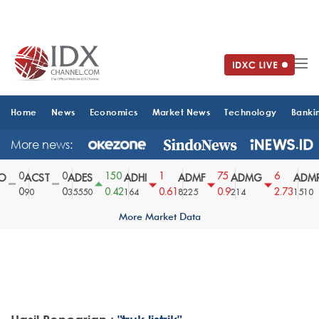
Home
News
Economics
Market News
Technology
Banki
More news:
0
0
150
1
75
6
O
ACST
ADES
ADHI
ADMF
ADMG
ADMR
0
0
0.42
0.61
0.9
2.73
90
35550
164
8225
214
1510
More Market Data