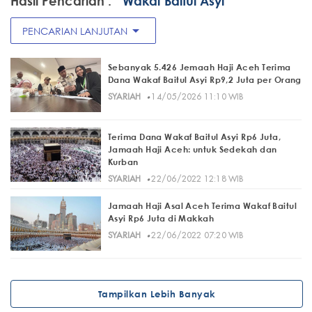
Hasil Pencarian :
" Wakaf Baitul Asyi "
arrow_drop_down
PENCARIAN LANJUTAN
Sebanyak 5.426 Jemaah Haji Aceh Terima
Dana Wakaf Baitul Asyi Rp9,2 Juta per Orang
·
SYARIAH
14/05/2026 11:10 WIB
Terima Dana Wakaf Baitul Asyi Rp6 Juta,
Jamaah Haji Aceh: untuk Sedekah dan
Kurban
·
SYARIAH
22/06/2022 12:18 WIB
Jamaah Haji Asal Aceh Terima Wakaf Baitul
Asyi Rp6 Juta di Makkah
·
SYARIAH
22/06/2022 07:20 WIB
Tampilkan Lebih Banyak