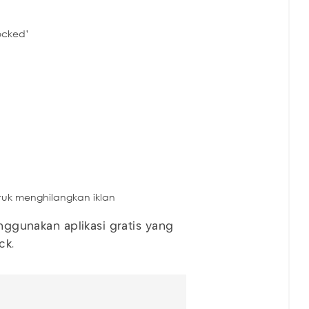
locked’
p
ntuk menghilangkan iklan
enggunakan aplikasi gratis yang
ck.