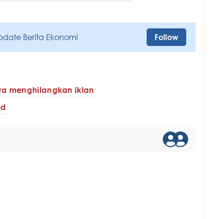
pdate Berita Ekonomi
Follow
ra menghilangkan iklan
id