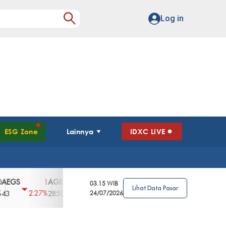
Log in
ESG Zone
Lainnya
IDXC LIVE
S
AGII
AGRO
AGRS
AHAP
AIMS
1
100
4
0
2
03.15 WIB
Lihat Data Pasar
2.27%
3.39%
2.63%
0%
2.04%
2850
148
24/07/2026
62
96
360