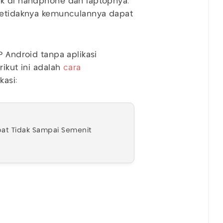
ak di handphone dan laptopnya.
 setidaknya kemunculannya dapat
P Android tanpa aplikasi
ikut ini adalah
cara
kasi:
pat Tidak Sampai Semenit