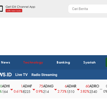
t News
Technology
Banking
Syariah
I
ADMF
ADMG
ADMR
ADRO
AEG
1
75
6
60
0
0.61%
0.9%
2.73%
3.82%
0%
8225
214
1510
2540
43