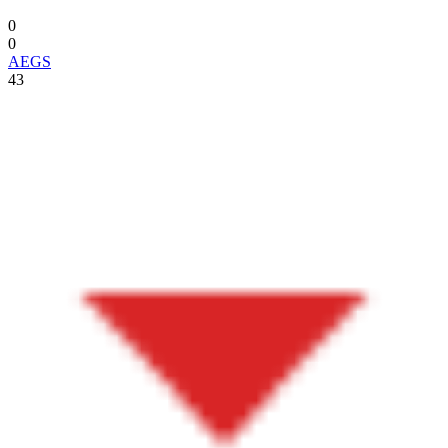
0
0
AEGS
43