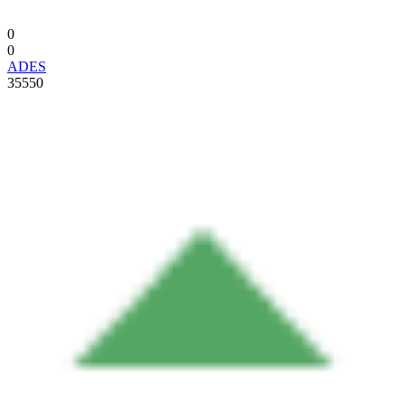
0
0
ADES
35550