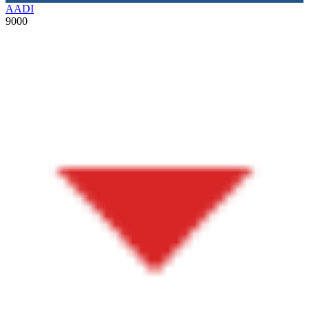
AADI
9000