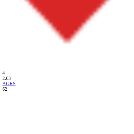
4
2.63
AGRS
62