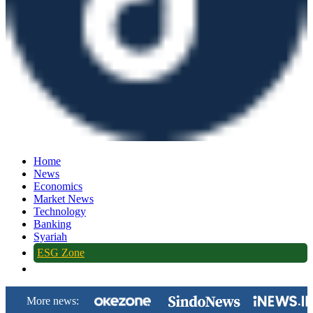
Home
News
Economics
Market News
Technology
Banking
Syariah
ESG Zone
More news: