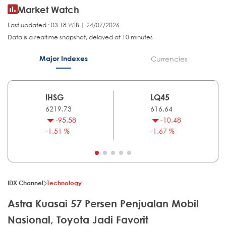
Market Watch
Last updated : 03.18 WIB | 24/07/2026
Data is a realtime snapshot, delayed at 10 minutes
Major Indexes
Currencies
IHSG
LQ45
6219.73
616.64
-95.58
-10.48
-1.51 %
-1.67 %
IDX Channel
Technology
Astra Kuasai 57 Persen Penjualan Mobil
Nasional, Toyota Jadi Favorit