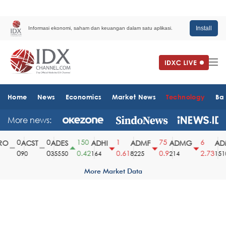
Install
Informasi ekonomi, saham dan keuangan dalam satu aplikasi.
Home
News
Economics
Market News
Technology
Ba
More news:
0
0
150
1
75
6
O
ACST
ADES
ADHI
ADMF
ADMG
ADM
0
0
0.42
0.61
0.9
2.73
90
35550
164
8225
214
1510
More Market Data