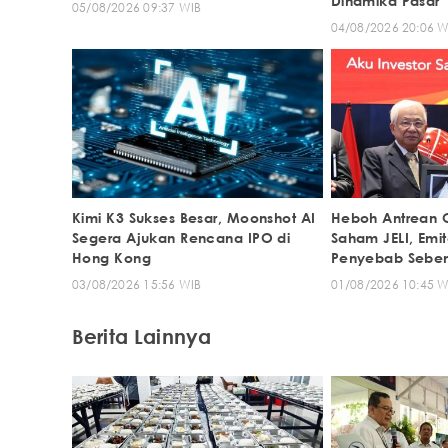
Dinamika Pasar
05/08/2026 09:37 WIB
04/08/2026 20:06 W
Kimi K3 Sukses Besar, Moonshot AI
Heboh Antrean Of
Segera Ajukan Rencana IPO di
Saham JELI, Emi
Hong Kong
Penyebab Sebe
03/08/2026 15:56 WIB
01/08/2026 10:45 W
Berita Lainnya