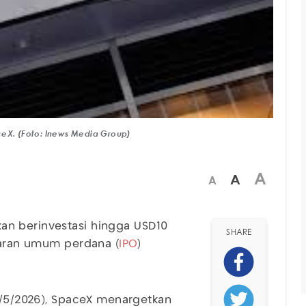
ceX. (Foto: Inews Media Group)
A
A
A
n berinvestasi hingga USD10
SHARE
awaran umum perdana (
IPO
)
17/5/2026), SpaceX menargetkan