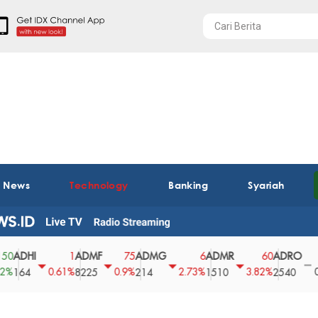
t News
Technology
Banking
Syariah
HI
ADMF
ADMG
ADMR
ADRO
AE
1
75
6
60
0
0.61%
0.9%
2.73%
3.82%
0%
4
8225
214
1510
2540
43