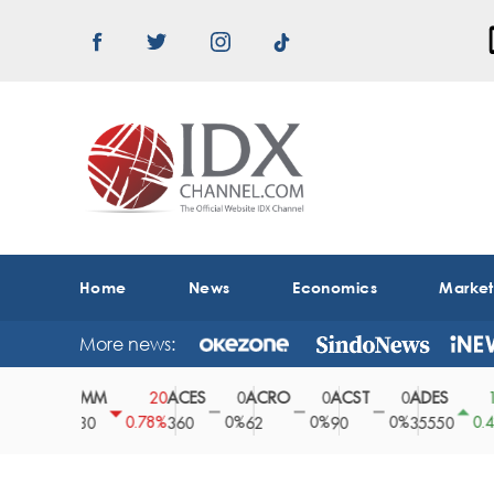
Home
News
Economics
Marke
More news:
ABMM
ACES
ACRO
ACST
ADES
AD
0
20
0
0
0
150
0%
0.78%
0%
0%
0%
0.42%
2530
360
62
90
35550
16