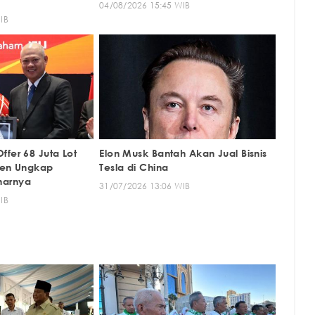
04/08/2026 15:45 WIB
IB
fer 68 Juta Lot
Elon Musk Bantah Akan Jual Bisnis
ten Ungkap
Tesla di China
narnya
31/07/2026 13:06 WIB
IB