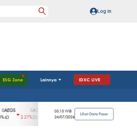
Log in
ESG Zone
Lainnya
IDXC LIVE
GS
AGII
AGRO
AGRS
AHAP
AIM
1
100
4
0
2
03.15 WIB
Lihat Data Pasar
2.27%
3.39%
2.63%
0%
2.04%
2850
148
24/07/2026
62
96
360