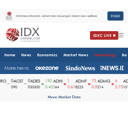
Install
Informasi ekonomi, saham dan keuangan dalam satu aplikasi.
Home
News
Economics
Market News
Technology
Ba
More news:
0
0
150
1
75
6
O
ACST
ADES
ADHI
ADMF
ADMG
AD
0
0
0.42
0.61
0.9
2.73
90
35550
164
8225
214
1510
More Market Data