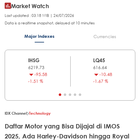
Market Watch
Last updated : 03.18 WIB | 24/07/2026
Data is a realtime snapshot, delayed at 10 minutes
Major Indexes
Currencies
IHSG
LQ45
6219.73
616.64
-95.58
-10.48
-1.51 %
-1.67 %
IDX Channel
Technology
Daftar Motor yang Bisa Dijajal di IMOS
2025, Ada Harley-Davidson hingga Royal