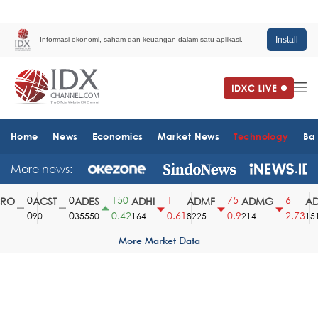
Install
Informasi ekonomi, saham dan keuangan dalam satu aplikasi.
Home
News
Economics
Market News
Technology
Ba
More news:
0
0
150
1
75
6
O
ACST
ADES
ADHI
ADMF
ADMG
AD
0
0
0.42
0.61
0.9
2.73
90
35550
164
8225
214
1510
More Market Data