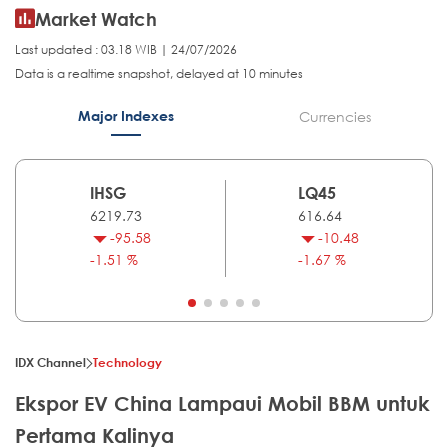
Market Watch
Last updated : 03.18 WIB | 24/07/2026
Data is a realtime snapshot, delayed at 10 minutes
Major Indexes
Currencies
IHSG
LQ45
6219.73
616.64
-95.58
-10.48
-1.51 %
-1.67 %
IDX Channel
Technology
Ekspor EV China Lampaui Mobil BBM untuk
Pertama Kalinya