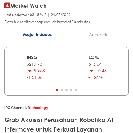
Market Watch
Last updated : 03.18 WIB | 24/07/2026
Data is a realtime snapshot, delayed at 10 minutes
Major Indexes
Currencies
IHSG
LQ45
6219.73
616.64
-95.58
-10.48
-1.51 %
-1.67 %
IDX Channel
Technology
Grab Akuisisi Perusahaan Robotika AI
Infermove untuk Perkuat Layanan