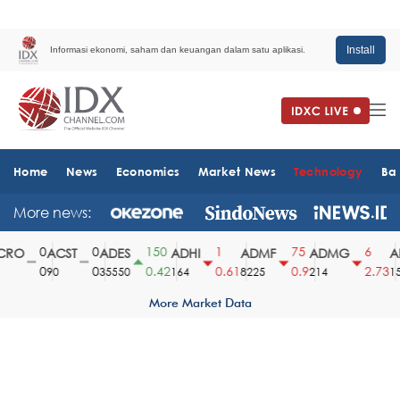
Install
Informasi ekonomi, saham dan keuangan dalam satu aplikasi.
Home
News
Economics
Market News
Technology
Ba
More news:
0
0
150
1
75
6
RO
ACST
ADES
ADHI
ADMF
ADMG
AD
0
0
0.42
0.61
0.9
2.73
90
35550
164
8225
214
151
More Market Data