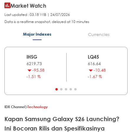
Market Watch
Last updated : 03.18 WIB | 24/07/2026
Data is a realtime snapshot, delayed at 10 minutes
Major Indexes
Currencies
IHSG
LQ45
6219.73
616.64
-95.58
-10.48
-1.51 %
-1.67 %
IDX Channel
Technology
Kapan Samsung Galaxy S26 Launching?
Ini Bocoran Rilis dan Spesifikasinya