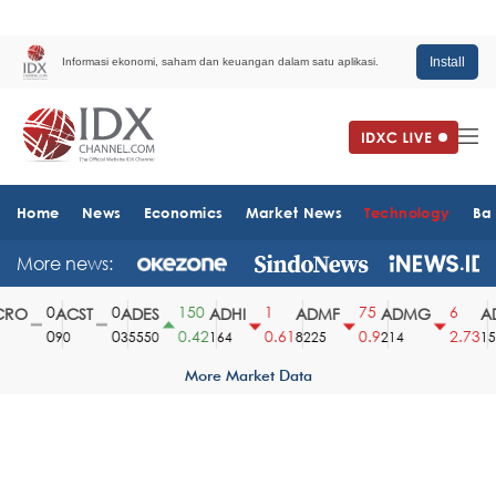
Install
Informasi ekonomi, saham dan keuangan dalam satu aplikasi.
Home
News
Economics
Market News
Technology
Ba
More news:
0
0
150
1
75
6
RO
ACST
ADES
ADHI
ADMF
ADMG
AD
0
0
0.42
0.61
0.9
2.73
90
35550
164
8225
214
151
More Market Data