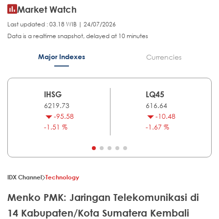
Market Watch
Last updated : 03.18 WIB | 24/07/2026
Data is a realtime snapshot, delayed at 10 minutes
Major Indexes
Currencies
IHSG
LQ45
6219.73
616.64
-95.58
-10.48
-1.51 %
-1.67 %
IDX Channel
Technology
Menko PMK: Jaringan Telekomunikasi di
14 Kabupaten/Kota Sumatera Kembali