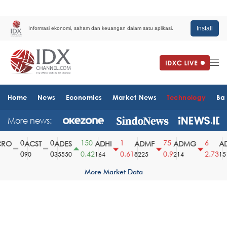
Install
Informasi ekonomi, saham dan keuangan dalam satu aplikasi.
Home
News
Economics
Market News
Technology
Ba
More news:
0
0
150
1
75
6
O
ACST
ADES
ADHI
ADMF
ADMG
AD
0
0
0.42
0.61
0.9
2.73
90
35550
164
8225
214
1510
More Market Data