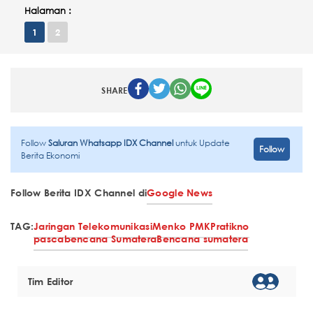
Halaman :
1
2
SHARE
Follow
Saluran Whatsapp IDX Channel
untuk Update
Follow
Berita Ekonomi
Follow Berita IDX Channel di
Google News
TAG:
Jaringan Telekomunikasi
Menko PMK
Pratikno
pascabencana Sumatera
Bencana sumatera
Tim Editor