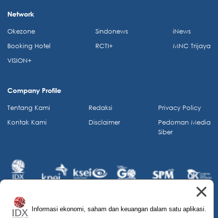
Network
Okezone
Sindonews
iNews
Booking Hotel
RCTI+
MNC Trijaya
VISION+
Company Profile
Tentang Kami
Redaksi
Privacy Policy
Kontak Kami
Disclaimer
Pedoman Media
Siber
Informasi ekonomi, saham dan keuangan dalam satu aplikasi.
© 2026 IDX Channel. All Rights Reserved.