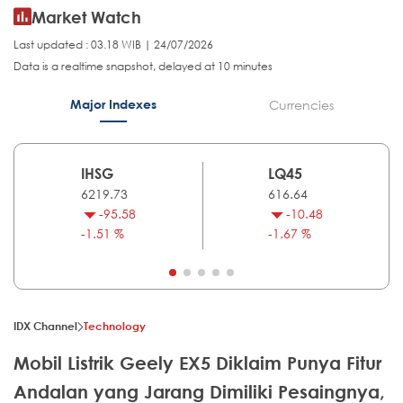
Market Watch
Last updated : 03.18 WIB | 24/07/2026
Data is a realtime snapshot, delayed at 10 minutes
Major Indexes
Currencies
IHSG
LQ45
6219.73
616.64
-95.58
-10.48
-1.51 %
-1.67 %
IDX Channel
Technology
Mobil Listrik Geely EX5 Diklaim Punya Fitur
Andalan yang Jarang Dimiliki Pesaingnya,