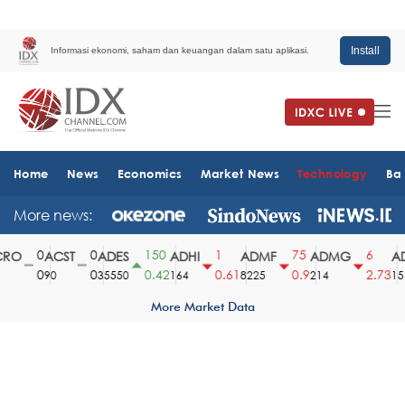
Install
Informasi ekonomi, saham dan keuangan dalam satu aplikasi.
Home
News
Economics
Market News
Technology
Ba
More news:
0
0
150
1
75
6
O
ACST
ADES
ADHI
ADMF
ADMG
AD
0
0
0.42
0.61
0.9
2.73
90
35550
164
8225
214
1510
More Market Data