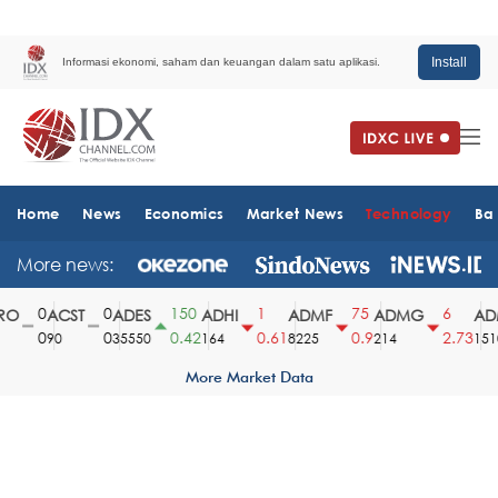
Install
Informasi ekonomi, saham dan keuangan dalam satu aplikasi.
Home
News
Economics
Market News
Technology
Ba
More news:
0
0
150
1
75
6
O
ACST
ADES
ADHI
ADMF
ADMG
ADM
0
0
0.42
0.61
0.9
2.73
90
35550
164
8225
214
1510
More Market Data