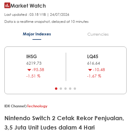
Market Watch
Last updated : 03.18 WIB | 24/07/2026
Data is a realtime snapshot, delayed at 10 minutes
Major Indexes
Currencies
IHSG
LQ45
6219.73
616.64
-95.58
-10.48
-1.51 %
-1.67 %
IDX Channel
Technology
Nintendo Switch 2 Cetak Rekor Penjualan,
3,5 Juta Unit Ludes dalam 4 Hari