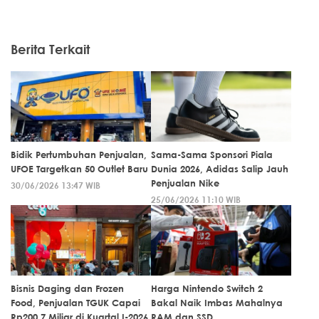
Berita Terkait
Bidik Pertumbuhan Penjualan,
Sama-Sama Sponsori Piala
UFOE Targetkan 50 Outlet Baru
Dunia 2026, Adidas Salip Jauh
Penjualan Nike
30/06/2026 13:47 WIB
25/06/2026 11:10 WIB
Bisnis Daging dan Frozen
Harga Nintendo Switch 2
Food, Penjualan TGUK Capai
Bakal Naik Imbas Mahalnya
Rp200,7 Miliar di Kuartal I-2026
RAM dan SSD