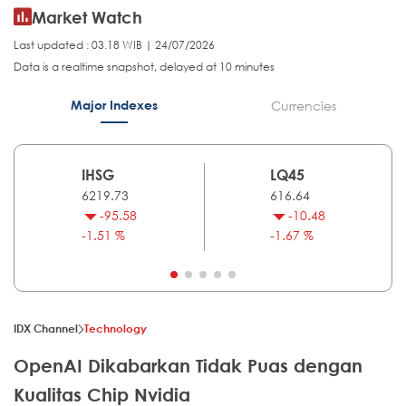
Market Watch
Last updated : 03.18 WIB | 24/07/2026
Data is a realtime snapshot, delayed at 10 minutes
Major Indexes
Currencies
IHSG
LQ45
6219.73
616.64
-95.58
-10.48
-1.51 %
-1.67 %
IDX Channel
Technology
OpenAI Dikabarkan Tidak Puas dengan
Kualitas Chip Nvidia