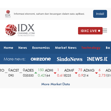
Install
Informasi ekonomi, saham dan keuangan dalam satu aplikasi.
Home
News
Economics
Market News
Technology
Ba
More news:
0
0
150
1
75
6
O
ACST
ADES
ADHI
ADMF
ADMG
ADM
0
0
0.42
0.61
0.9
2.73
90
35550
164
8225
214
1510
More Market Data