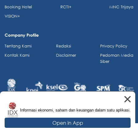
Booking Hotel
RCTI+
MNC Trijaya
VISION+
Company Profile
Tentang Kami
Redaksi
Privacy Policy
Kontak Kami
Disclaimer
Pedoman Media
Siber
Informasi ekonomi, saham dan keuangan dalam satu aplikasi.
© 2026 IDX Channel. All Rights Reserved.
Open in App