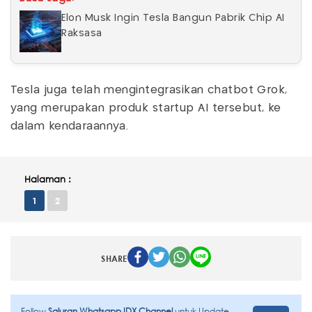
Elon Musk Ingin Tesla Bangun Pabrik Chip AI
Raksasa
Tesla juga telah mengintegrasikan chatbot Grok,
yang merupakan produk startup AI tersebut, ke
dalam kendaraannya.
Halaman :
1
2
SHARE
Follow
Saluran Whatsapp IDX Channel
untuk Update