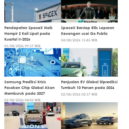
Pendapatan SpaceX Naik
SpaceX Bersiap Rilis Laporan
Hampir 2 Kali Lipat pada
Keuangan usai Go Public
Kuartal II-2026
04/08/2026 15:45 WIB
05/08/2026 09:37 WIB
Samsung Prediksi Krisis
Penjualan EV Global Diprediksi
Pasokan Chip Global Akan
Tumbuh 10 Persen pada 2026
Memburuk pada 2027
02/08/2026 02:37 WIB
02/08/2026 04:02 WIB