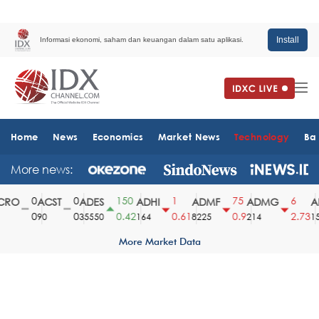
Install
Informasi ekonomi, saham dan keuangan dalam satu aplikasi.
Home
News
Economics
Market News
Technology
Ba
More news:
0
0
150
1
75
6
RO
ACST
ADES
ADHI
ADMF
ADMG
AD
0
0
0.42
0.61
0.9
2.73
90
35550
164
8225
214
151
More Market Data