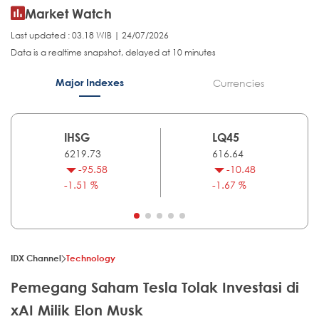
Market Watch
Last updated : 03.18 WIB | 24/07/2026
Data is a realtime snapshot, delayed at 10 minutes
Major Indexes
Currencies
IHSG
LQ45
6219.73
616.64
-95.58
-10.48
-1.51 %
-1.67 %
IDX Channel
Technology
Pemegang Saham Tesla Tolak Investasi di
xAI Milik Elon Musk