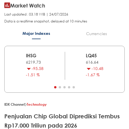
Market Watch
Last updated : 03.18 WIB | 24/07/2026
Data is a realtime snapshot, delayed at 10 minutes
Major Indexes
Currencies
IHSG
LQ45
6219.73
616.64
-95.58
-10.48
-1.51 %
-1.67 %
IDX Channel
Technology
Penjualan Chip Global Diprediksi Tembus
Rp17.000 Triliun pada 2026