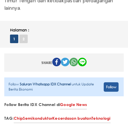
Timur Tengah dan ketidakpastian perdagangan
lainnya.
Halaman :
1
2
SHARE
Follow
Saluran Whatsapp IDX Channel
untuk Update
Follow
Berita Ekonomi
Follow Berita IDX Channel di
Google News
TAG:
Chip
Semikonduktor
Kecerdasan buatan
Teknologi