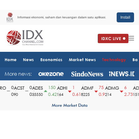
Install
Informasi ekonomi, saham dan keuangan dalam satu aplikasi.
Home
News
Economics
Market News
Technology
Ba
More news:
0
0
150
1
75
6
O
ACST
ADES
ADHI
ADMF
ADMG
ADM
0
0
0.42
0.61
0.9
2.73
90
35550
164
8225
214
1510
More Market Data