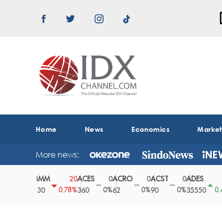
Home
News
Economics
Marke
More news:
ABMM
ACES
ACRO
ACST
ADES
AD
0
20
0
0
0
150
0%
0.78%
0%
0%
0%
0.42%
2530
360
62
90
35550
16