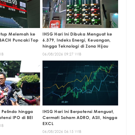
itutup Melemah ke
IHSG Hari Ini Dibuka Menguat ke
 BACH Puncaki Top
6.379, Indeks Energi, Keuangan,
hingga Teknologi di Zona Hijau
IB
06/08/2026 09:27 WIB
 Pelindo hingga
IHSG Hari Ini Berpotensi Menguat,
ensi IPO di BEI
Cermati Saham ADRO, ASII, hingga
EXCL
IB
06/08/2026 06:15 WIB