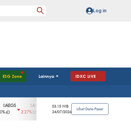
Log in
ESG Zone
Lainnya
IDXC LIVE
GS
AGII
AGRO
AGRS
AHAP
AIM
1
100
4
0
2
03.15 WIB
Lihat Data Pasar
2.27%
3.39%
2.63%
0%
2.04%
2850
148
24/07/2026
62
96
360