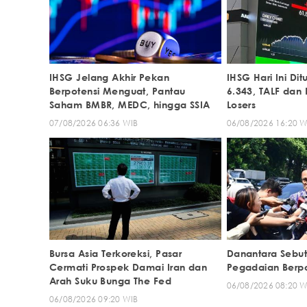
IHSG Jelang Akhir Pekan
IHSG Hari Ini D
Berpotensi Menguat, Pantau
6.343, TALF dan
Saham BMBR, MEDC, hingga SSIA
Losers
07/08/2026 06:36 WIB
06/08/2026 16:20 W
Bursa Asia Terkoreksi, Pasar
Danantara Sebut
Cermati Prospek Damai Iran dan
Pegadaian Berpot
Arah Suku Bunga The Fed
06/08/2026 08:20 W
06/08/2026 09:20 WIB