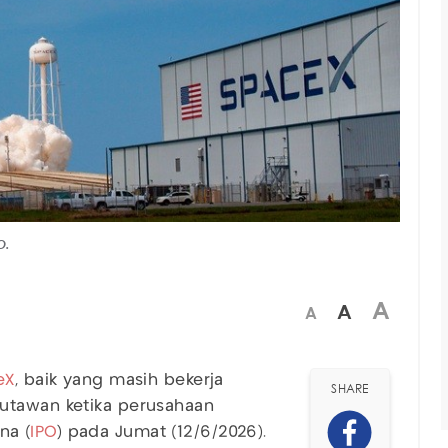
O.
A
A
A
eX
, baik yang masih bekerja
SHARE
utawan ketika perusahaan
na (
IPO
) pada Jumat (12/6/2026).