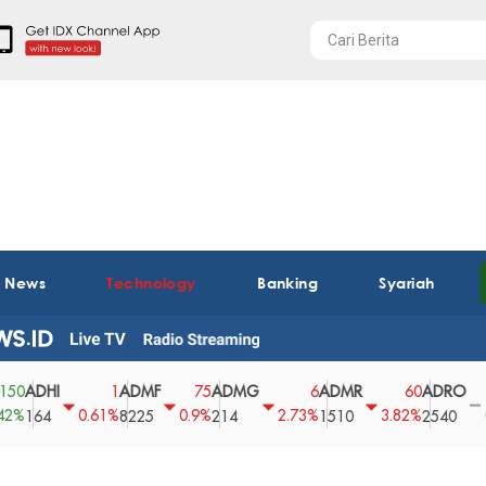
t News
Technology
Banking
Syariah
HI
ADMF
ADMG
ADMR
ADRO
AE
1
75
6
60
0
0.61%
0.9%
2.73%
3.82%
0%
4
8225
214
1510
2540
43