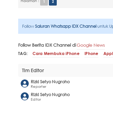
Halaman :
1
2
Follow
Saluran Whatsapp IDX Channel
untuk U
Follow Berita IDX Channel di
Google News
TAG:
Cara Membuka iPhone
IPhone
App
Tim Editor
Rizki Setyo Nugroho
Reporter
Rizki Setyo Nugroho
Editor