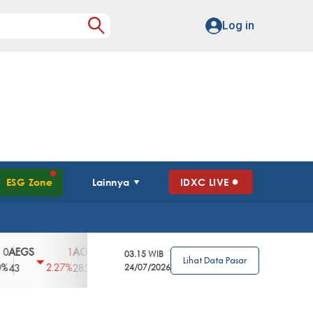
Log in
ESG Zone
Lainnya
IDXC LIVE
S
AGII
AGRO
AGRS
AHAP
AIMS
1
100
4
0
2
03.15 WIB
Lihat Data Pasar
2.27%
3.39%
2.63%
0%
2.04%
2850
148
24/07/2026
62
96
360