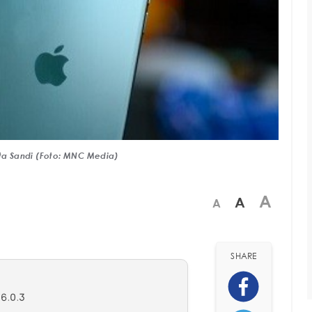
a Sandi (Foto: MNC Media)
A
A
A
SHARE
16.0.3