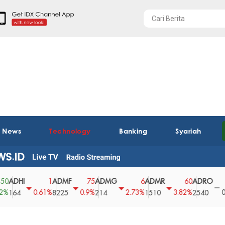
t News
Technology
Banking
Syariah
I
ADMF
ADMG
ADMR
ADRO
AEG
1
75
6
60
0
0.61%
0.9%
2.73%
3.82%
0%
8225
214
1510
2540
43