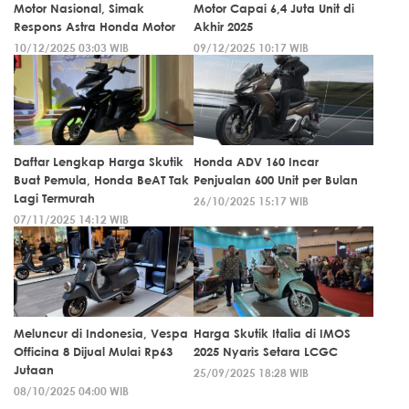
Motor Nasional, Simak
Motor Capai 6,4 Juta Unit di
Respons Astra Honda Motor
Akhir 2025
10/12/2025 03:03 WIB
09/12/2025 10:17 WIB
Daftar Lengkap Harga Skutik
Honda ADV 160 Incar
Buat Pemula, Honda BeAT Tak
Penjualan 600 Unit per Bulan
Lagi Termurah
26/10/2025 15:17 WIB
07/11/2025 14:12 WIB
Meluncur di Indonesia, Vespa
Harga Skutik Italia di IMOS
Officina 8 Dijual Mulai Rp63
2025 Nyaris Setara LCGC
Jutaan
25/09/2025 18:28 WIB
08/10/2025 04:00 WIB