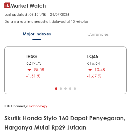
Market Watch
Last updated : 03.18 WIB | 24/07/2026
Data is a realtime snapshot, delayed at 10 minutes
Major Indexes
Currencies
IHSG
LQ45
6219.73
616.64
-95.58
-10.48
-1.51 %
-1.67 %
IDX Channel
Technology
Skutik Honda Stylo 160 Dapat Penyegaran,
Harganya Mulai Rp29 Jutaan