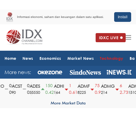
Install
Informasi ekonomi, saham dan keuangan dalam satu aplikasi.
Home
News
Economics
Market News
Technology
Ba
More news:
0
0
150
1
75
6
ACST
ADES
ADHI
ADMF
ADMG
ADM
0
0
0.42
0.61
0.9
2.73
90
35550
164
8225
214
1510
More Market Data