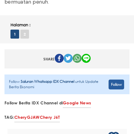
bermuatan penuh.
Halaman :
1
2
SHARE
Follow
Saluran Whatsapp IDX Channel
untuk Update
Follow
Berita Ekonomi
Follow Berita IDX Channel di
Google News
TAG:
Chery
GJAW
Chery J6T