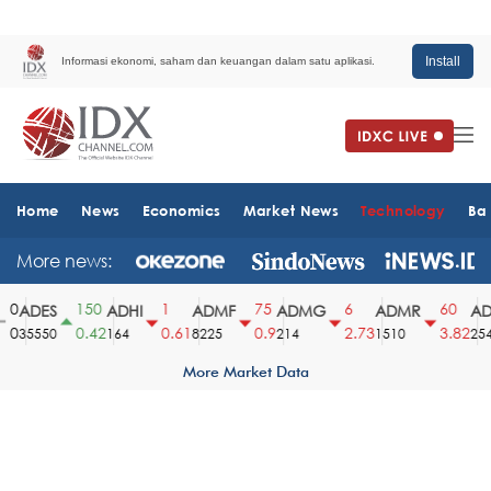
Install
Informasi ekonomi, saham dan keuangan dalam satu aplikasi.
Home
News
Economics
Market News
Technology
Ba
More news:
0
150
1
75
6
60
ADES
ADHI
ADMF
ADMG
ADMR
ADR
0
0.42
0.61
0.9
2.73
3.82
35550
164
8225
214
1510
2540
More Market Data