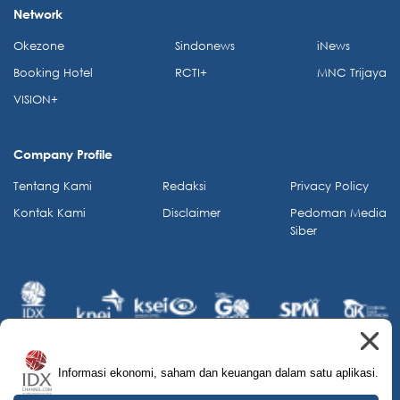
Network
Okezone
Sindonews
iNews
Booking Hotel
RCTI+
MNC Trijaya
VISION+
Company Profile
Tentang Kami
Redaksi
Privacy Policy
Kontak Kami
Disclaimer
Pedoman Media
Siber
Informasi ekonomi, saham dan keuangan dalam satu aplikasi.
© 2026 IDX Channel. All Rights Reserved.