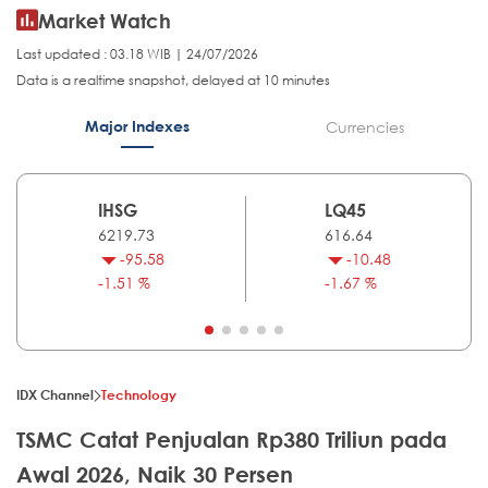
Market Watch
Last updated : 03.18 WIB | 24/07/2026
Data is a realtime snapshot, delayed at 10 minutes
Major Indexes
Currencies
IHSG
LQ45
6219.73
616.64
-95.58
-10.48
-1.51 %
-1.67 %
IDX Channel
Technology
TSMC Catat Penjualan Rp380 Triliun pada
Awal 2026, Naik 30 Persen