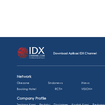
Download Aplikasi IDX Channel
Network
Okezone
Sindonews
iNews
Booking Hotel
RCTI+
VISION+
Company Profile
Tentang Kami
Redaksi
Disclaimer
Kontak Kami
Pedoman