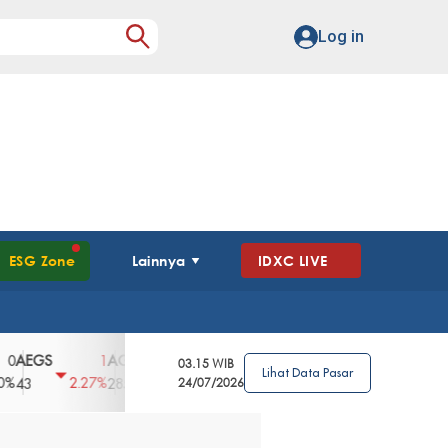
Log in
ESG Zone
Lainnya
IDXC LIVE
GS
AGII
AGRO
AGRS
AHAP
AIM
1
100
4
0
2
03.15 WIB
Lihat Data Pasar
2.27%
3.39%
2.63%
0%
2.04%
2850
148
24/07/2026
62
96
360