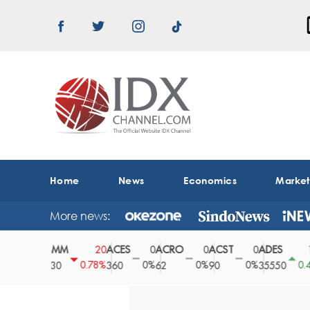
Home
News
Economics
Marke
More news:
ABMM
ACES
ACRO
ACST
ADES
A
0
20
0
0
0
150
0%
0.78%
0%
0%
0%
0.42%
2530
360
62
90
35550
1