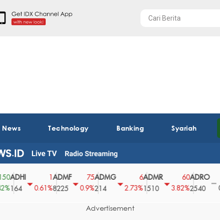
t News
Technology
Banking
Syariah
DHI
ADMF
ADMG
ADMR
ADRO
AE
1
75
6
60
0
0.61%
0.9%
2.73%
3.82%
0%
64
8225
214
1510
2540
43
Advertisement