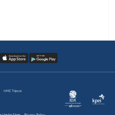
MNC Trijaya
 Media Siber
Privacy Policy