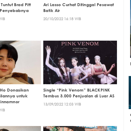
Tuntut Brad Pitt
Ari Lasso Curhat Ditinggal Pesawat
Ini Penyebabnya
Batik Air
WIB
20/10/2022 16:18 WIB
n Ho Donasikan
Single “Pink Venom” BLACKPINK
lannya untuk
Tembus 3.000 Penjualan di Luar AS
Hinnamnor
13/09/2022 12:03 WIB
WIB