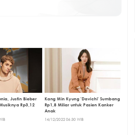
unia, Justin Bieber
Kang Min Kyung 'Davichi' Sumbang
 Musiknya Rp3,12
Rp1,8 Miliar untuk Pasien Kanker
Anak
WIB
14/12/2022 06:30 WIB