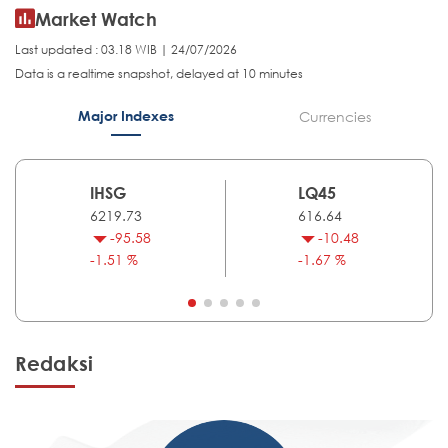
Market Watch
Last updated : 03.18 WIB | 24/07/2026
Data is a realtime snapshot, delayed at 10 minutes
Major Indexes
Currencies
IHSG
LQ45
6219.73
616.64
-95.58
-10.48
-1.51 %
-1.67 %
Redaksi