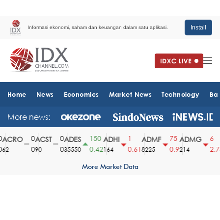
Install
Informasi ekonomi, saham dan keuangan dalam satu aplikasi.
Home
News
Economics
Market News
Technology
Ba
More news:
0
0
150
1
75
6
ACRO
ACST
ADES
ADHI
ADMF
ADMG
0
0
0.42
0.61
0.9
2.73
62
90
35550
164
8225
214
More Market Data