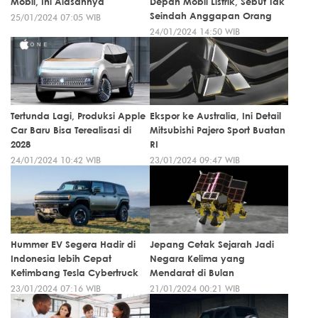
Mobil, Ini Alasannya
Depan Mobil Listrik, Sebut Tak
Seindah Anggapan Orang
25/01/2024 07:05 WIB
24/01/2024 14:50 WIB
Tertunda Lagi, Produksi Apple
Ekspor ke Australia, Ini Detail
Car Baru Bisa Terealisasi di
Mitsubishi Pajero Sport Buatan
2028
RI
24/01/2024 10:42 WIB
23/01/2024 09:47 WIB
Hummer EV Segera Hadir di
Jepang Cetak Sejarah Jadi
Indonesia lebih Cepat
Negara Kelima yang
Ketimbang Tesla Cybertruck
Mendarat di Bulan
23/01/2024 07:16 WIB
21/01/2024 00:21 WIB