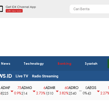
t News
Technology
Banking
Syariah
F
ADMG
ADMR
ADRO
AEGS
AGII
75
6
60
0
1
0.9%
2.73%
3.82%
0%
2.27%
214
1510
2540
43
2850