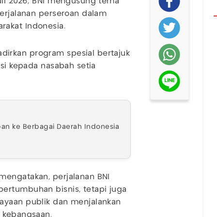
Juli 2026, BNI mengusung tema
perjalanan perseroan dalam
rakat Indonesia.
irkan program spesial bertajuk
asi kepada nasabah setia
rban ke Berbagai Daerah Indonesia
mengatakan, perjalanan BNI
ertumbuhan bisnis, tetapi juga
ayaan publik dan menjalankan
t kebangsaan.