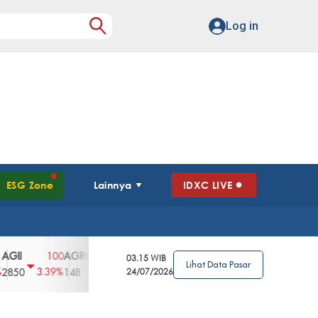
Log in
ESG Zone
Lainnya
IDXC LIVE
AGRO
AGRS
AHAP
AIMS
AISA
100
4
0
2
0
03.15 WIB
Lihat Data Pasar
3.39%
2.63%
0%
2.04%
0%
0
148
62
24/07/2026
96
360
108