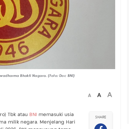
wadharma Bhakti Nagara. (Foto: Doc BNI)
A
A
A
ro) Tbk atau
BNI
memasuki usia
SHARE
a milik negara. Menjelang Hari