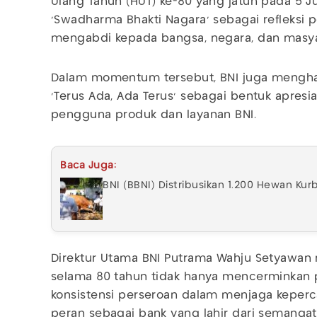
Ulang Tahun (HUT) ke-80 yang jatuh pada 5 
'Swadharma Bhakti Nagara' sebagai refleksi 
mengabdi kepada bangsa, negara, dan masya
Dalam momentum tersebut, BNI juga menghad
'Terus Ada, Ada Terus' sebagai bentuk apresi
pengguna produk dan layanan BNI.
Baca Juga:
BNI (BBNI) Distribusikan 1.200 Hewan Ku
Direktur Utama BNI Putrama Wahju Setyawan 
selama 80 tahun tidak hanya mencerminkan p
konsistensi perseroan dalam menjaga keperc
peran sebagai bank yang lahir dari semanga