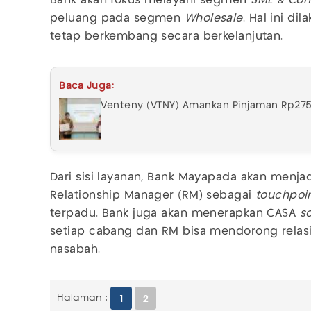
Bank akan fokus melayani segmen
SME & Com
peluang pada segmen
Wholesale
. Hal ini di
tetap berkembang secara berkelanjutan.
Baca Juga:
Venteny (VTNY) Amankan Pinjaman Rp275 
Dari sisi layanan, Bank Mayapada akan menja
Relationship Manager (RM) sebagai
touchpoin
terpadu. Bank juga akan menerapkan CASA
s
setiap cabang dan RM bisa mendorong relasi
nasabah.
Halaman :
1
2