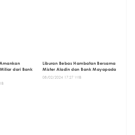
 Amankan
Liburan Bebas Hambatan Bersama
iliar dari Bank
Mister Aladin dan Bank Mayapada
08/02/2024 17:27 WIB
IB