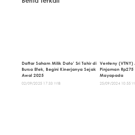
Berita Terkait
Daftar Saham Milik Dato’ Sri Tahir di
Venteny (VTNY)
Bursa Efek, Begini Kinerjanya Sejak
Pinjaman Rp275 M
Awal 2025
Mayapada
02/09/2025 17:33 WIB
25/09/2024 10:55 W