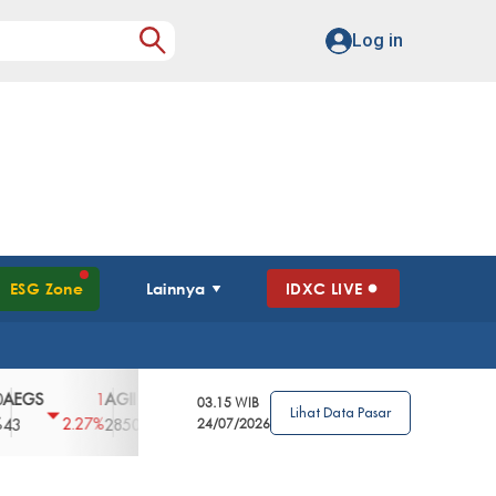
Log in
ESG Zone
Lainnya
IDXC LIVE
S
AGII
AGRO
AGRS
AHAP
AIMS
1
100
4
0
2
03.15 WIB
Lihat Data Pasar
2.27%
3.39%
2.63%
0%
2.04%
2850
148
24/07/2026
62
96
360