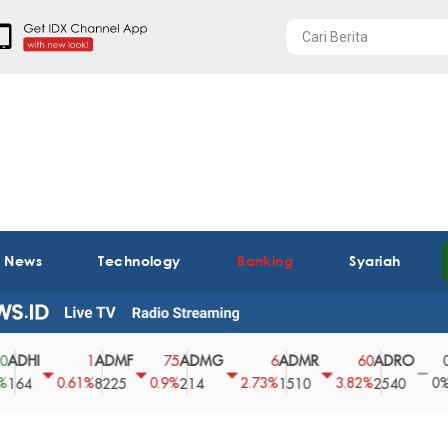
t News
Technology
Banking
Syariah
I
ADMF
ADMG
ADMR
ADRO
AEG
1
75
6
60
0
0.61%
0.9%
2.73%
3.82%
0%
8225
214
1510
2540
43