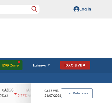
Log in
ESG Zone
Lainnya
IDXC LIVE
GS
AGII
AGRO
AGRS
AHAP
AIM
1
100
4
0
2
03.15 WIB
Lihat Data Pasar
2.27%
3.39%
2.63%
0%
2.04%
2850
148
24/07/2026
62
96
360