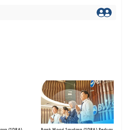
ara (SDRA)
Bank Woori Saudara (SDRA) Perluas