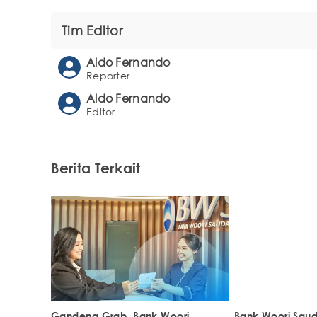
Tim Editor
Aldo Fernando
Reporter
Aldo Fernando
Editor
Berita Terkait
Gandeng Grab, Bank Woori
Bank Woori Saud