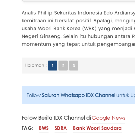
Analis Phillip Sekuritas Indonesia Edo Ardia
kemitraan ini bersifat positif. Apalagi, meng
usaha Woori Bank Korea (WBK) yang menjadi s
Negeri Ginseng. Selain itu hubungan antara R
momentum yang tepat untuk pengembangan t
Halaman :
1
2
3
Follow
Saluran Whatsapp IDX Channel
untuk U
Follow Berita IDX Channel di
Google News
TAG:
BWS
SDRA
Bank Woori Saudara