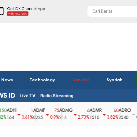
t News
Technology
Banking
Syariah
HI
ADMF
ADMG
ADMR
ADRO
AE
1
75
6
60
0
0.61%
0.9%
2.73%
3.82%
0%
4
8225
214
1510
2540
43