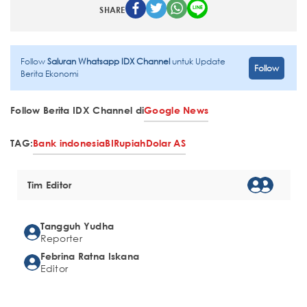
SHARE
Follow
Saluran Whatsapp IDX Channel
untuk Update
Follow
Berita Ekonomi
Follow Berita IDX Channel di
Google News
TAG:
Bank indonesia
BI
Rupiah
Dolar AS
Tim Editor
Tangguh Yudha
Reporter
Febrina Ratna Iskana
Editor