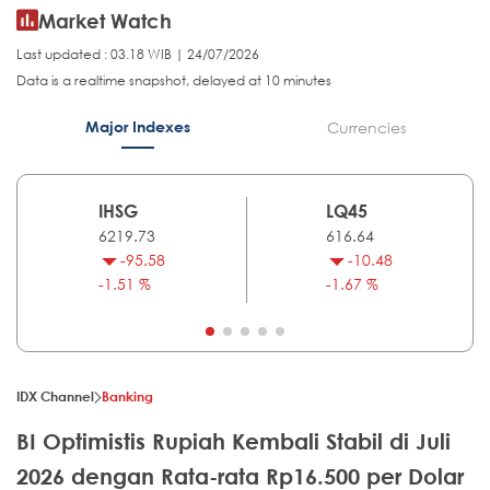
Market Watch
Last updated : 03.18 WIB | 24/07/2026
Data is a realtime snapshot, delayed at 10 minutes
Major Indexes
Currencies
IHSG
LQ45
6219.73
616.64
-95.58
-10.48
-1.51 %
-1.67 %
IDX Channel
Banking
BI Optimistis Rupiah Kembali Stabil di Juli
2026 dengan Rata-rata Rp16.500 per Dolar