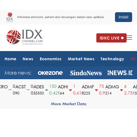
Install
Informasi ekonomi, saham dan keuangan dalam satu aplikasi.
Home
News
Economics
Market News
Technology
Ba
More news:
0
0
150
1
75
6
RO
ACST
ADES
ADHI
ADMF
ADMG
AD
0
0
0.42
0.61
0.9
2.73
90
35550
164
8225
214
151
More Market Data