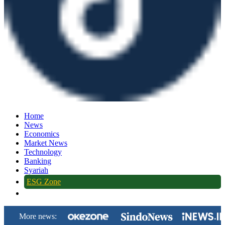
Home
News
Economics
Market News
Technology
Banking
Syariah
ESG Zone
More news: