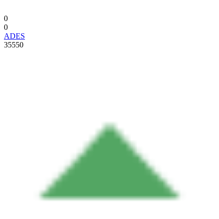
0
0
ADES
35550