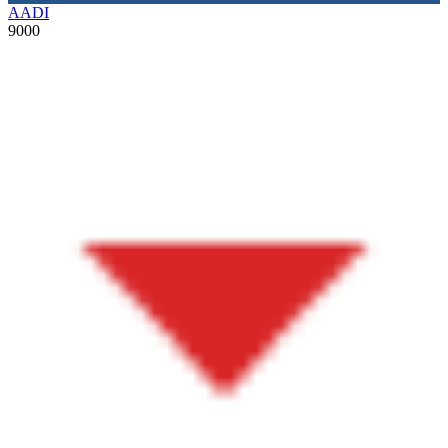
AADI
9000