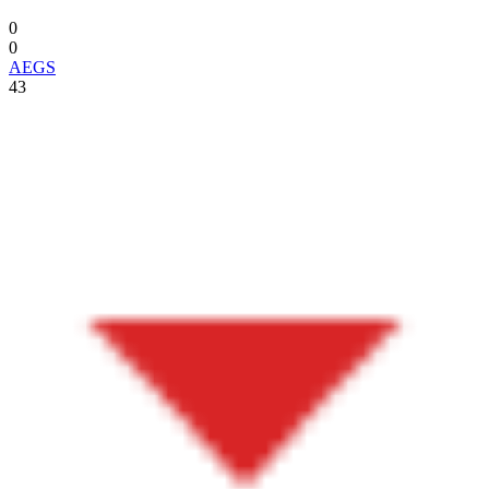
0
0
AEGS
43