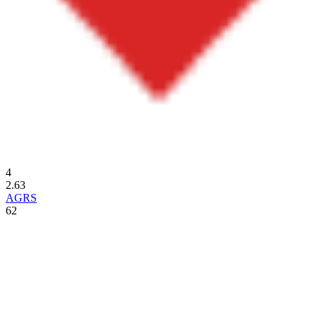
4
2.63
AGRS
62