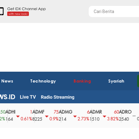
t News
Technology
Banking
Syariah
HI
ADMF
ADMG
ADMR
ADRO
AE
1
75
6
60
0
0.61%
0.9%
2.73%
3.82%
0%
4
8225
214
1510
2540
43