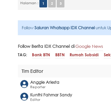
Halaman :
1
2
3
Follow
Saluran Whatsapp IDX Channel
untuk U
Follow Berita IDX Channel di
Google News
TAG:
Bank BTN
BBTN
Rumah Subsidi
Sek
Tim Editor
Anggie Ariesta
Reporter
Kunthi Fahmar Sandy
Editor