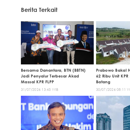
Berita Terkait
Bersama Danantara, BTN (BBTN)
Prabowo Bakal H
Jadi Penyalur Terbesar Akad
62 Ribu Unit KPR
Massal KPR FLPP
Batang
31/07/2026 13:45 WIB
30/07/2026 08:11 W