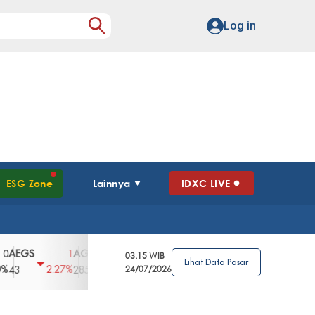
Log in
ESG Zone
Lainnya
IDXC LIVE
GS
AGII
AGRO
AGRS
AHAP
AIM
1
100
4
0
2
03.15 WIB
Lihat Data Pasar
2.27%
3.39%
2.63%
0%
2.04%
2850
148
24/07/2026
62
96
360