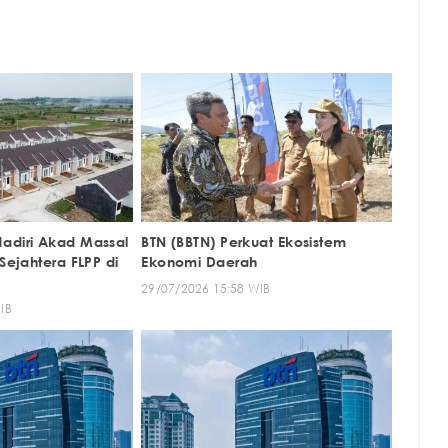
adiri Akad Massal
BTN (BBTN) Perkuat Ekosistem
 Sejahtera FLPP di
Ekonomi Daerah
29/07/2026 15:58 WIB
IB