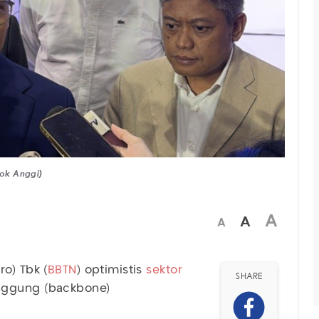
Dok Anggi)
A
A
A
o) Tbk (
BBTN
) optimistis
sektor
SHARE
unggung (backbone)