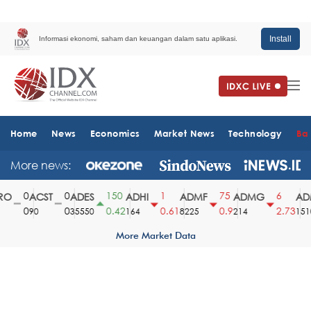
Install
Informasi ekonomi, saham dan keuangan dalam satu aplikasi.
Home
News
Economics
Market News
Technology
Ba
More news:
0
0
150
1
75
6
O
ACST
ADES
ADHI
ADMF
ADMG
ADM
0
0
0.42
0.61
0.9
2.73
90
35550
164
8225
214
1510
More Market Data