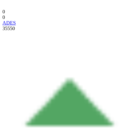
0
0
ADES
35550