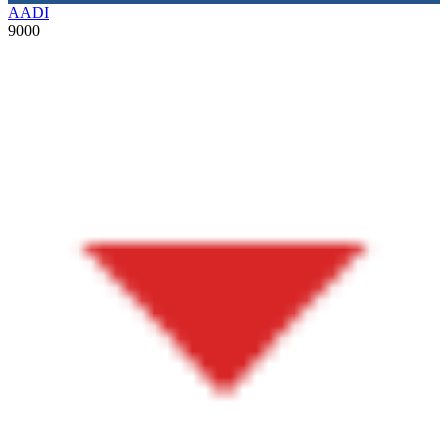
AADI
9000