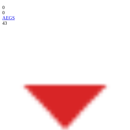
0
0
AEGS
43