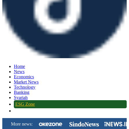
Home
News
Economics
Market News
Technology
Banking
Syariah
ESG Zone
More news: