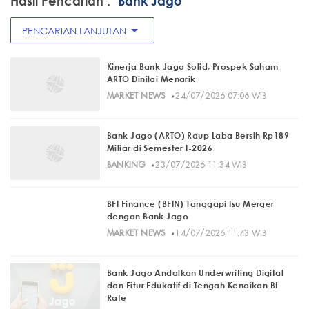
Hasil Pencarian :
"Bank Jago"
arrow_drop_down
PENCARIAN LANJUTAN
Kinerja Bank Jago Solid, Prospek Saham
ARTO Dinilai Menarik
·
MARKET NEWS
24/07/2026 07:06 WIB
Bank Jago (ARTO) Raup Laba Bersih Rp189
Miliar di Semester I-2026
·
BANKING
23/07/2026 11:34 WIB
BFI Finance (BFIN) Tanggapi Isu Merger
dengan Bank Jago
·
MARKET NEWS
14/07/2026 11:43 WIB
Bank Jago Andalkan Underwriting Digital
dan Fitur Edukatif di Tengah Kenaikan BI
Rate