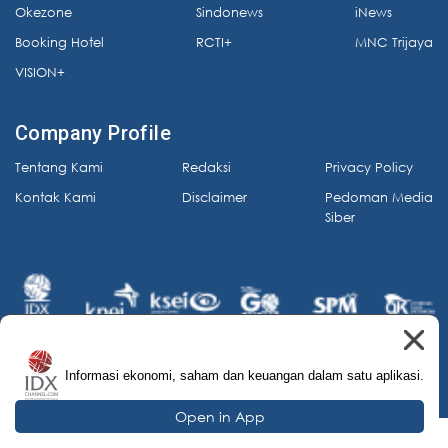
Okezone
Sindonews
iNews
Booking Hotel
RCTI+
MNC Trijaya
VISION+
Company Profile
Tentang Kami
Redaksi
Privacy Policy
Kontak Kami
Disclaimer
Pedoman Media
Siber
Informasi ekonomi, saham dan keuangan dalam satu aplikasi.
© 2026 IDX Channel. All Rights Reserved.
Open in App