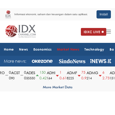
Install
Informasi ekonomi, saham dan keuangan dalam satu aplikasi.
Home
News
Economics
Market News
Technology
Ba
More news:
0
0
150
1
75
6
O
ACST
ADES
ADHI
ADMF
ADMG
ADM
0
0
0.42
0.61
0.9
2.73
90
35550
164
8225
214
1510
More Market Data