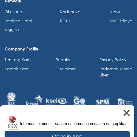
Network
Okezone
Sindonews
iNews
Booking Hotel
RCTI+
MNC Trijaya
VISION+
Company Profile
Tentang Kami
Redaksi
Privacy Policy
Kontak Kami
Disclaimer
Pedoman Media
Siber
Informasi ekonomi, saham dan keuangan dalam satu aplikasi.
© 2026 IDX Channel. All Rights Reserved.
Open in App