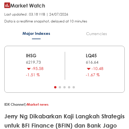
Market Watch
Last updated : 03.18 WIB | 24/07/2026
Data is a realtime snapshot, delayed at 10 minutes
Major Indexes
Currencies
IHSG
LQ45
6219.73
616.64
-95.58
-10.48
-1.51 %
-1.67 %
IDX Channel
Market news
Jerry Ng Dikabarkan Kaji Langkah Strategis
untuk BFI Finance (BFIN) dan Bank Jago