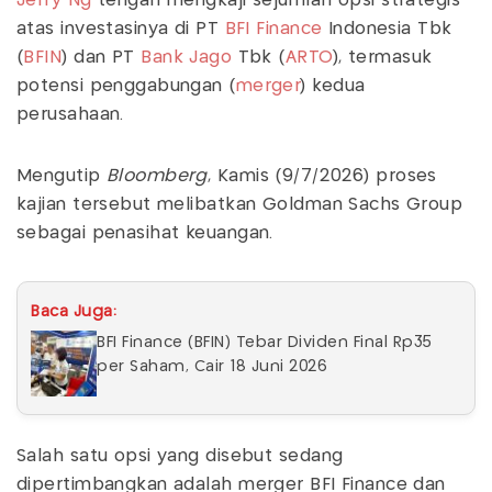
Jerry Ng
tengah mengkaji sejumlah opsi strategis
atas investasinya di PT
BFI Finance
Indonesia Tbk
(
BFIN
) dan PT
Bank Jago
Tbk (
ARTO
), termasuk
potensi penggabungan (
merger
) kedua
perusahaan.
Mengutip
Bloomberg
, Kamis (9/7/2026) proses
kajian tersebut melibatkan Goldman Sachs Group
sebagai penasihat keuangan.
Baca Juga:
BFI Finance (BFIN) Tebar Dividen Final Rp35
per Saham, Cair 18 Juni 2026
Salah satu opsi yang disebut sedang
dipertimbangkan adalah merger BFI Finance dan