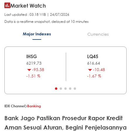
Market Watch
Last updated : 03.18 WIB | 24/07/2026
Data is a realtime snapshot, delayed at 10 minutes
Major Indexes
Currencies
IHSG
LQ45
6219.73
616.64
-95.58
-10.48
-1.51 %
-1.67 %
IDX Channel
Banking
Bank Jago Pastikan Prosedur Rapor Kredit
Aman Sesuai Aturan, Begini Penjelasannya