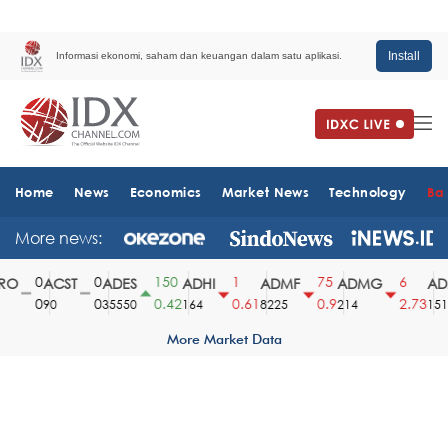
Install
Informasi ekonomi, saham dan keuangan dalam satu aplikasi.
Home
News
Economics
Market News
Technology
Ba
More news:
0
0
150
1
75
6
O
ACST
ADES
ADHI
ADMF
ADMG
ADM
0
0
0.42
0.61
0.9
2.73
90
35550
164
8225
214
1510
More Market Data