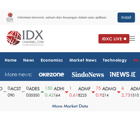
Install
Informasi ekonomi, saham dan keuangan dalam satu aplikasi.
Home
News
Economics
Market News
Technology
Ba
More news:
0
0
150
1
75
6
ACST
ADES
ADHI
ADMF
ADMG
ADMR
0
0
0.42
0.61
0.9
2.73
90
35550
164
8225
214
1510
More Market Data