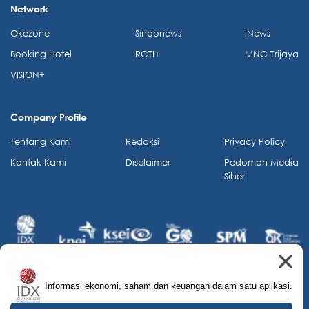
Network
Okezone
Sindonews
iNews
Booking Hotel
RCTI+
MNC Trijaya
VISION+
Company Profile
Tentang Kami
Redaksi
Privacy Policy
Kontak Kami
Disclaimer
Pedoman Media
Siber
Informasi ekonomi, saham dan keuangan dalam satu aplikasi.
© 2026 IDX Channel. All Rights Reserved.