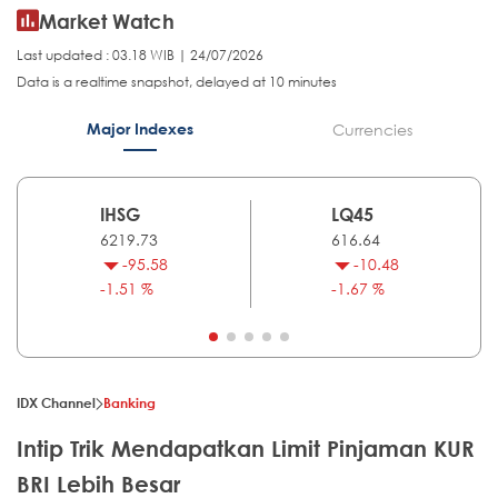
Market Watch
Last updated : 03.18 WIB | 24/07/2026
Data is a realtime snapshot, delayed at 10 minutes
Major Indexes
Currencies
IHSG
LQ45
6219.73
616.64
-95.58
-10.48
-1.51 %
-1.67 %
IDX Channel
Banking
Intip Trik Mendapatkan Limit Pinjaman KUR
BRI Lebih Besar