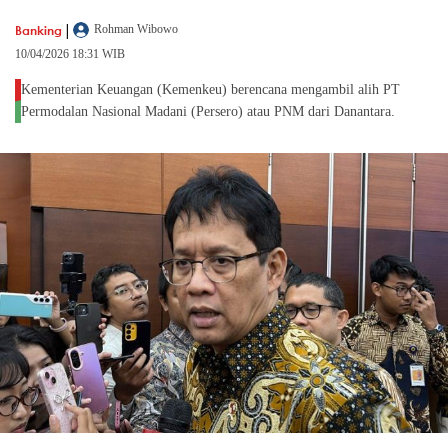
|
Banking
Rohman Wibowo
10/04/2026 18:31 WIB
Kementerian Keuangan (Kemenkeu) berencana mengambil alih PT
Permodalan Nasional Madani (Persero) atau PNM dari Danantara.