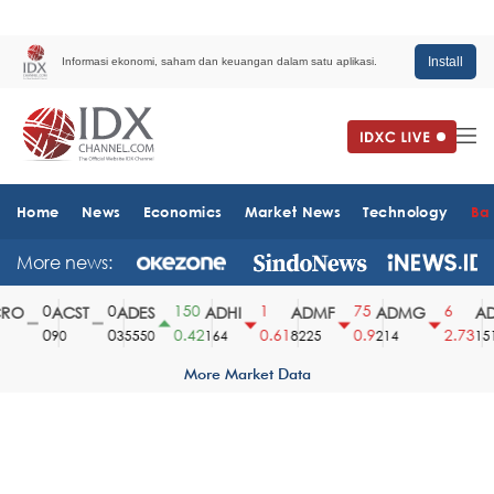
Install
Informasi ekonomi, saham dan keuangan dalam satu aplikasi.
Home
News
Economics
Market News
Technology
Ba
More news:
0
0
150
1
75
6
O
ACST
ADES
ADHI
ADMF
ADMG
AD
0
0
0.42
0.61
0.9
2.73
90
35550
164
8225
214
1510
More Market Data