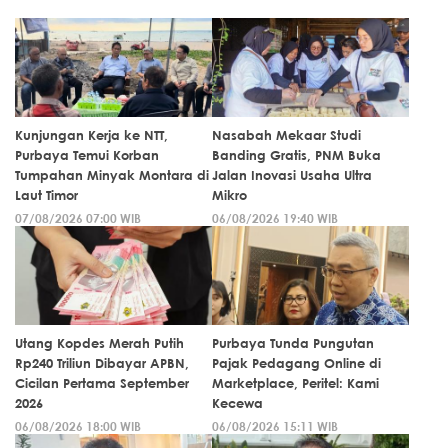
Kunjungan Kerja ke NTT,
Nasabah Mekaar Studi
Purbaya Temui Korban
Banding Gratis, PNM Buka
Tumpahan Minyak Montara di
Jalan Inovasi Usaha Ultra
Laut Timor
Mikro
07/08/2026 07:00 WIB
06/08/2026 19:40 WIB
Utang Kopdes Merah Putih
Purbaya Tunda Pungutan
Rp240 Triliun Dibayar APBN,
Pajak Pedagang Online di
Cicilan Pertama September
Marketplace, Peritel: Kami
2026
Kecewa
06/08/2026 18:00 WIB
06/08/2026 15:11 WIB