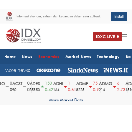
Install
Informasi ekonomi, saham dan keuangan dalam satu aplikasi.
Home
News
Economics
Market News
Technology
Ba
More news:
0
0
150
1
75
6
O
ACST
ADES
ADHI
ADMF
ADMG
ADM
0
0
0.42
0.61
0.9
2.73
90
35550
164
8225
214
1510
More Market Data