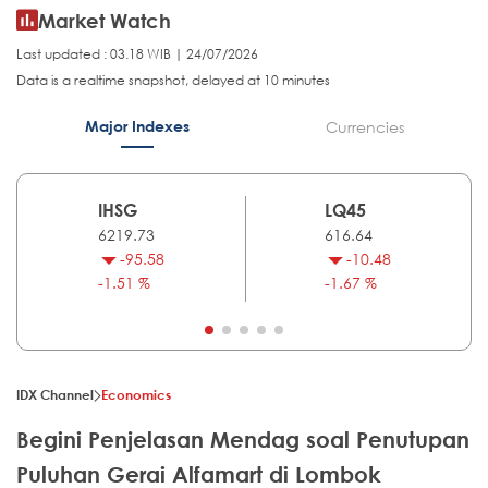
Market Watch
Last updated : 03.18 WIB | 24/07/2026
Data is a realtime snapshot, delayed at 10 minutes
Major Indexes
Currencies
IHSG
LQ45
6219.73
616.64
-95.58
-10.48
-1.51 %
-1.67 %
IDX Channel
Economics
Begini Penjelasan Mendag soal Penutupan
Puluhan Gerai Alfamart di Lombok