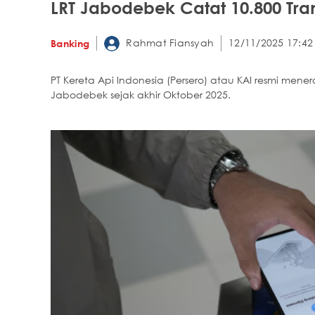
LRT Jabodebek Catat 10.800 Tra
Rahmat Fiansyah
12/11/2025 17:42
Banking
PT Kereta Api Indonesia (Persero) atau KAI resmi mene
Jabodebek sejak akhir Oktober 2025.