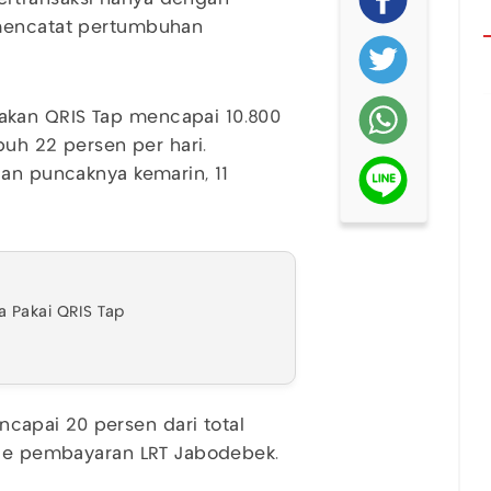
 mencatat pertumbuhan
kan QRIS Tap mencapai 10.800
buh 22 persen per hari.
gan puncaknya kemarin, 11
a Pakai QRIS Tap
apai 20 persen dari total
tode pembayaran LRT Jabodebek.