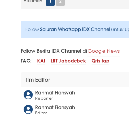
Halaman :
1
2
Follow
Saluran Whatsapp IDX Channel
untuk U
Follow Berita IDX Channel di
Google News
TAG:
KAI
LRT Jabodebek
Qris tap
Tim Editor
Rahmat Fiansyah
Reporter
Rahmat Fiansyah
Editor