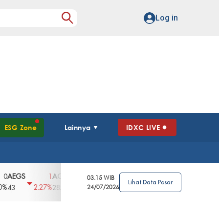
Log in
ESG Zone
Lainnya
IDXC LIVE
GS
AGII
AGRO
AGRS
AHAP
AIM
1
100
4
0
2
03.15 WIB
Lihat Data Pasar
2.27%
3.39%
2.63%
0%
2.04%
2850
148
24/07/2026
62
96
360