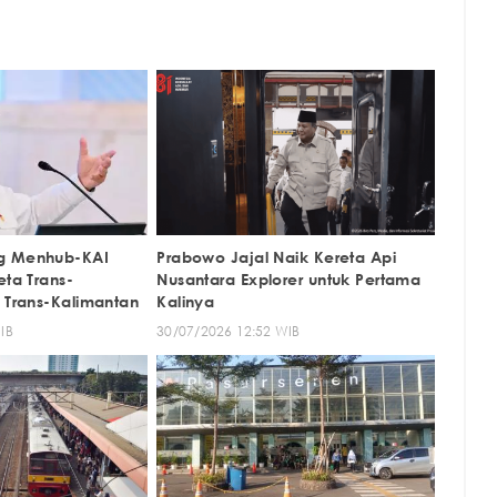
g Menhub-KAI
Prabowo Jajal Naik Kereta Api
eta Trans-
Nusantara Explorer untuk Pertama
t Trans-Kalimantan
Kalinya
IB
30/07/2026 12:52 WIB