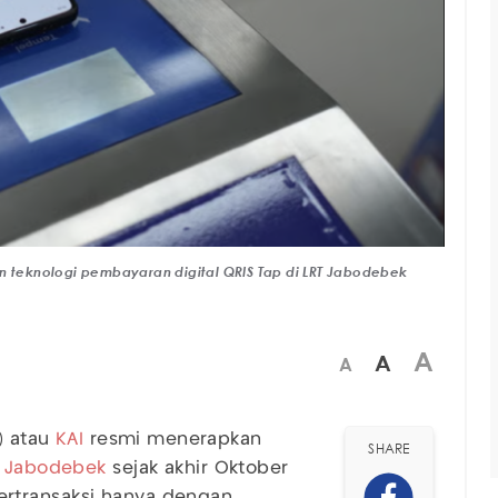
an teknologi pembayaran digital QRIS Tap di LRT Jabodebek
A
A
A
o) atau
KAI
resmi menerapkan
SHARE
T Jabodebek
sejak akhir Oktober
rtransaksi hanya dengan