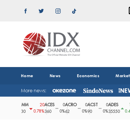
Home
News
Economics
Marke
More news:
ABMM
ACES
ACRO
ACST
ADES
A
0
20
0
0
0
150
0%
0.78%
0%
0%
0%
0.42%
2530
360
62
90
35550
1