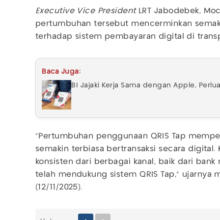
Executive Vice President
LRT Jabodebek, Mo
pertumbuhan tersebut mencerminkan semaki
terhadap sistem pembayaran digital di transp
Baca Juga:
BI Jajaki Kerja Sama dengan Apple, Perl
“Pertumbuhan penggunaan QRIS Tap memper
semakin terbiasa bertransaksi secara digital
konsisten dari berbagai kanal, baik dari ba
telah mendukung sistem QRIS Tap," ujarnya m
(12/11/2025).