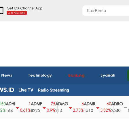
t News
Technology
Banking
Syariah
DHI
ADMF
ADMG
ADMR
ADRO
AE
1
75
6
60
0
0.61%
0.9%
2.73%
3.82%
0%
64
8225
214
1510
2540
43