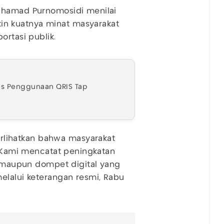
chamad Purnomosidi menilai
n kuatnya minat masyarakat
ortasi publik.
uas Penggunaan QRIS Tap
lihatkan bahwa masyarakat
. Kami mencatat peningkatan
nk maupun dompet digital yang
elalui keterangan resmi, Rabu