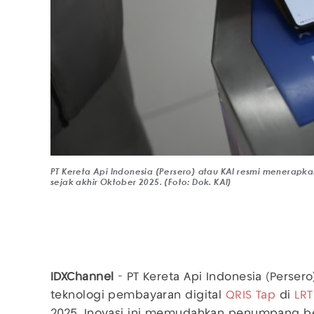
PT Kereta Api Indonesia (Persero) atau KAI resmi menerapk
sejak akhir Oktober 2025. (Foto: Dok. KAI)
IDXChannel
- PT Kereta Api Indonesia (Perser
teknologi pembayaran digital
QRIS Tap
di
LR
2025. Inovasi ini memudahkan penumpang be