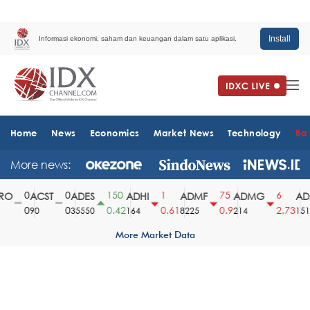
Install
Informasi ekonomi, saham dan keuangan dalam satu aplikasi.
Home
News
Economics
Market News
Technology
Ba
More news:
0
0
150
1
75
6
O
ACST
ADES
ADHI
ADMF
ADMG
ADM
0
0
0.42
0.61
0.9
2.73
90
35550
164
8225
214
1510
More Market Data