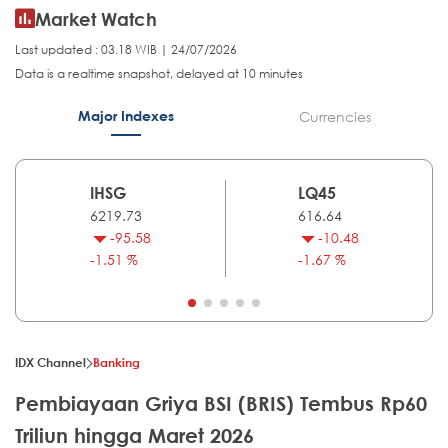
Market Watch
Last updated : 03.18 WIB | 24/07/2026
Data is a realtime snapshot, delayed at 10 minutes
Major Indexes
Currencies
IHSG
LQ45
6219.73
616.64
-95.58
-10.48
-1.51 %
-1.67 %
IDX Channel
Banking
Pembiayaan Griya BSI (BRIS) Tembus Rp60
Triliun hingga Maret 2026