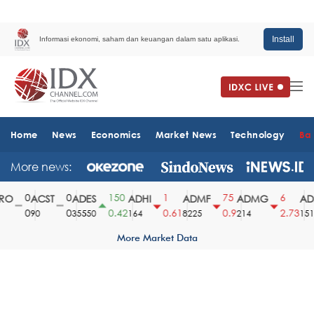
Install
Informasi ekonomi, saham dan keuangan dalam satu aplikasi.
Home
News
Economics
Market News
Technology
Ba
More news:
0
0
150
1
75
6
O
ACST
ADES
ADHI
ADMF
ADMG
ADM
0
0
0.42
0.61
0.9
2.73
90
35550
164
8225
214
1510
More Market Data