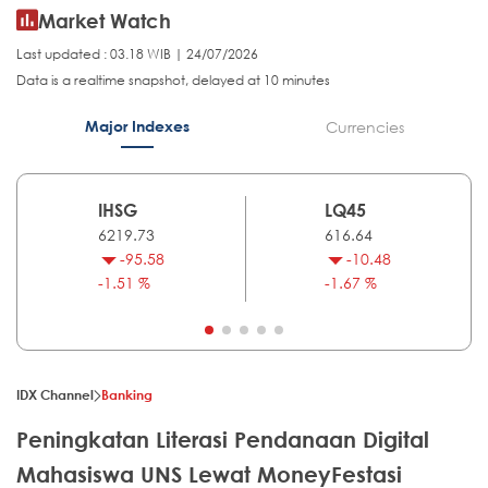
Market Watch
Last updated : 03.18 WIB | 24/07/2026
Data is a realtime snapshot, delayed at 10 minutes
Major Indexes
Currencies
IHSG
LQ45
6219.73
616.64
-95.58
-10.48
-1.51 %
-1.67 %
IDX Channel
Banking
Peningkatan Literasi Pendanaan Digital
Mahasiswa UNS Lewat MoneyFestasi