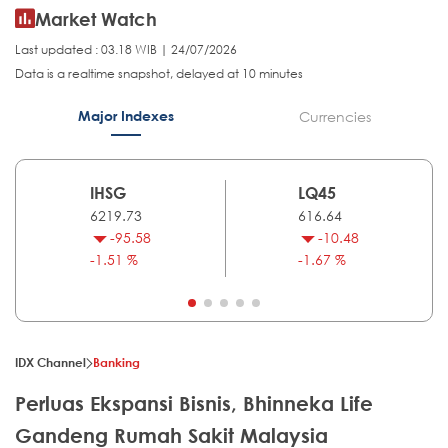
Market Watch
Last updated : 03.18 WIB | 24/07/2026
Data is a realtime snapshot, delayed at 10 minutes
Major Indexes
Currencies
IHSG
LQ45
6219.73
616.64
-95.58
-10.48
-1.51 %
-1.67 %
IDX Channel
Banking
Perluas Ekspansi Bisnis, Bhinneka Life
Gandeng Rumah Sakit Malaysia