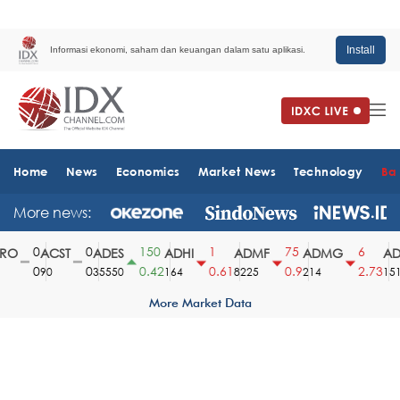
Install
Informasi ekonomi, saham dan keuangan dalam satu aplikasi.
Home
News
Economics
Market News
Technology
Ba
More news:
0
0
150
1
75
6
O
ACST
ADES
ADHI
ADMF
ADMG
ADM
0
0
0.42
0.61
0.9
2.73
90
35550
164
8225
214
1510
More Market Data