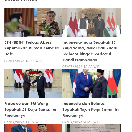
BTN (BBTN) Perluas Akses
Indonesia-India Sepakati 15
Kepemilikan Rumah Berbasis
Kerja Sama, Mulai dari Rudal
Data
BrahMos hingga Restorasi
Candi Prambanan
08/07/2026 18:33 WIB
07/07/2026 15:58 WIB
Prabowo dan PM Wong
Indonesia dan Belarus
Sepakati 26 Kerja Sama, Ini
Sepakati Tujuh Kerja Sama, Ini
Rinciannya
Rinciannya
06/07/2026 17:52 WIB
02/07/2026 20:45 WIB