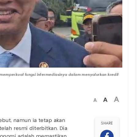
mperkuat fungsi intermediasinya dalam menyalurkan kredit
A
A
A
ebut, namun ia tetap akan
SHARE
elah resmi diterbitkan. Dia
konomi adalah memastikan