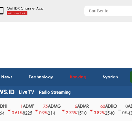
t News
Technology
Banking
Syariah
ADMF
ADMG
ADMR
ADRO
AEGS
1
75
6
60
0
0.61%
0.9%
2.73%
3.82%
0%
8225
214
1510
2540
43