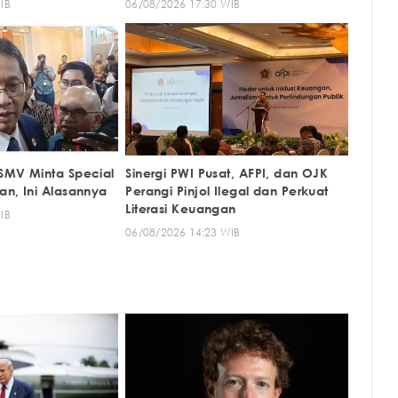
IB
06/08/2026 17:30 WIB
SMV Minta Special
Sinergi PWI Pusat, AFPI, dan OJK
an, Ini Alasannya
Perangi Pinjol Ilegal dan Perkuat
Literasi Keuangan
IB
06/08/2026 14:23 WIB