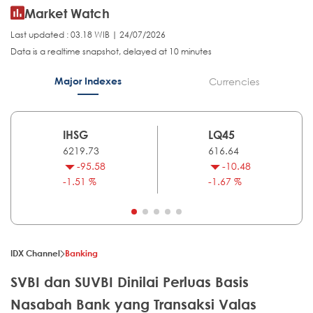
Market Watch
Last updated : 03.18 WIB | 24/07/2026
Data is a realtime snapshot, delayed at 10 minutes
Major Indexes
Currencies
IHSG
LQ45
6219.73
616.64
-95.58
-10.48
-1.51 %
-1.67 %
IDX Channel
Banking
SVBI dan SUVBI Dinilai Perluas Basis
Nasabah Bank yang Transaksi Valas