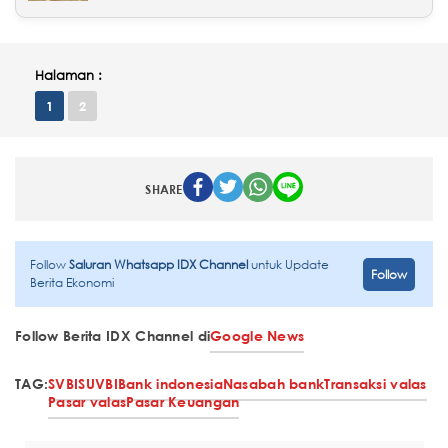
Halaman :
1
2
SHARE
Follow
Saluran Whatsapp IDX Channel
untuk Update
Follow
Berita Ekonomi
Follow Berita IDX Channel di
Google News
TAG:
SVBI
SUVBI
Bank indonesia
Nasabah bank
Transaksi valas
Pasar valas
Pasar Keuangan