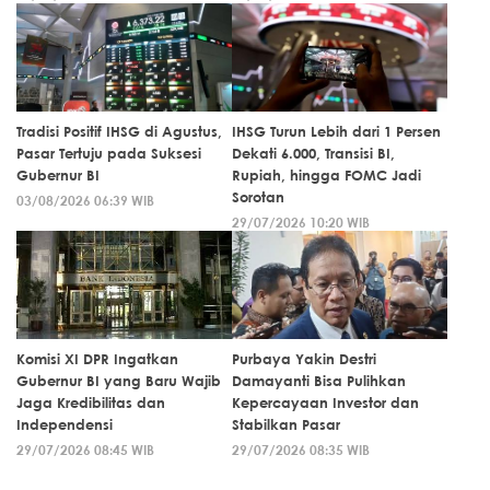
Tradisi Positif IHSG di Agustus,
IHSG Turun Lebih dari 1 Persen
Pasar Tertuju pada Suksesi
Dekati 6.000, Transisi BI,
Gubernur BI
Rupiah, hingga FOMC Jadi
Sorotan
03/08/2026 06:39 WIB
29/07/2026 10:20 WIB
Komisi XI DPR Ingatkan
Purbaya Yakin Destri
Gubernur BI yang Baru Wajib
Damayanti Bisa Pulihkan
Jaga Kredibilitas dan
Kepercayaan Investor dan
Independensi
Stabilkan Pasar
29/07/2026 08:45 WIB
29/07/2026 08:35 WIB